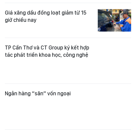
TP Cần Thơ và CT Group ký kết hợp
tác phát triển khoa học, công nghệ
Ngân hàng “săn” vốn ngoại
Cần Thơ: Du lịch sinh thái "thắng
lớn" dịp hè
Chiều 5-8, giá vàng nhẫn 9999 tăng
mạnh hơn vàng miếng SJC