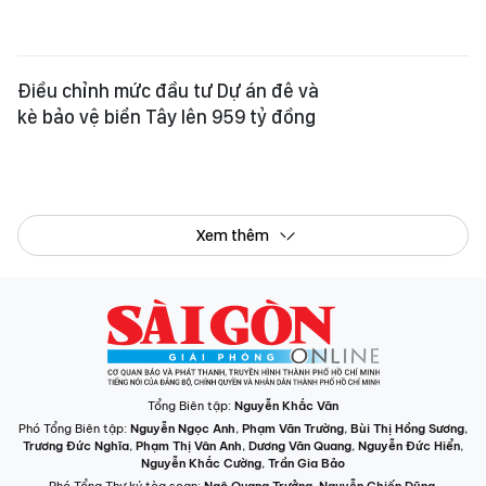
Nguyễn Khắc Cường
,
Trần Gia Bảo
Phó Tổng Thư ký tòa soạn:
Ngô Quang Trưởng
,
Nguyễn Chiến Dũng
,
Nguyễn Phước Bình
Tòa soạn
: 432-434 Nguyễn Thị Minh Khai, Phường Bàn Cờ, TP.HCM
Điện thoại Báo SGGP
: (028) 3.9294.091, 3.9294.092, 3.9294.093,
3.9294.097, 3.9294.098
Điện thoại Tòa soạn Báo Điện tử
: 08 65 11 22 55
Giấy phép hoạt động Báo in và Báo Điện tử số 305/GP-BTTTT do Bộ Thông
tin và Truyền thông cấp ngày 28-8-2023.
© Bản quyền Báo SÀI GÒN GIẢI PHÓNG.
INFOGRAPHIC /
CHUYÊN MỤC
VIDEO
PODCAST
LONGFORM