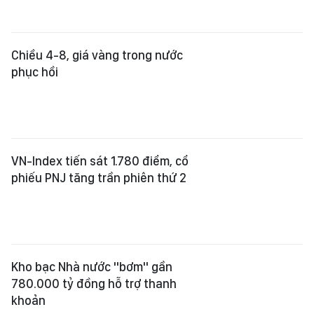
khoản
Điều chỉnh mức đầu tư Dự án đê và
kè bảo vệ biển Tây lên 959 tỷ đồng
Xem thêm
Tổng Biên tập:
Nguyễn Khắc Văn
Phó Tổng Biên tập:
Nguyễn Ngọc Anh
,
Phạm Văn Trường
,
Bùi Thị Hồng Sương
,
Trương Đức Nghĩa
,
Phạm Thị Vân Anh
,
Dương Văn Quang
,
Nguyễn Đức Hiển
,