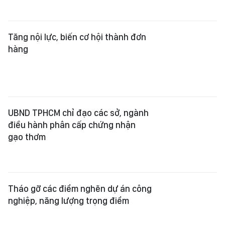
Chiều 4-8, giá vàng trong nước
phục hồi
VN-Index tiến sát 1.780 điểm, cổ
phiếu PNJ tăng trần phiên thứ 2
Kho bạc Nhà nước "bơm" gần
780.000 tỷ đồng hỗ trợ thanh