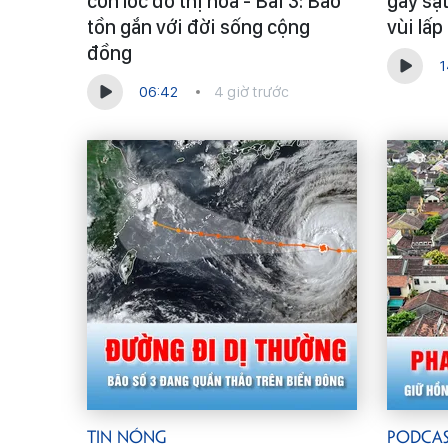
cơn lốc đô thị hóa - Bài 3: Bảo
gây sạt
tồn gắn với đời sống cộng
vùi lấ
đồng
1
06:42
4 giờ trước
Tin Nóng
Podca