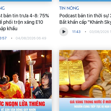
ng
Tin Nóng
t bản tin trưa 4-8: 75%
Podcast bản tin thời sự 
ể phối trộn xăng E10
Bắt khẩn cấp "Khánh Sk
hập khẩu
11:43
03/08/2026 
3:57
04/08/2026 06:49