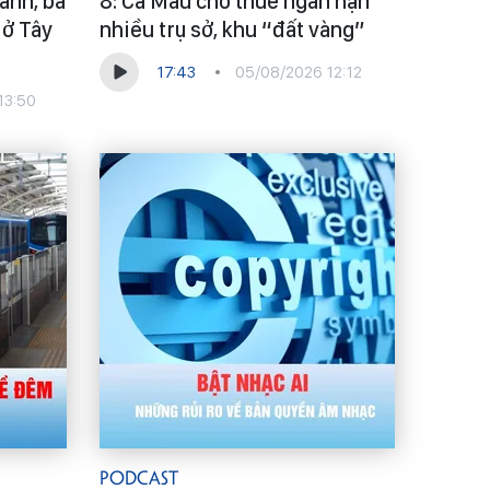
ành, ba
8: Cà Mau cho thuê ngắn hạn
 ở Tây
nhiều trụ sở, khu “đất vàng”
17:43
05/08/2026 12:12
13:50
Podcast