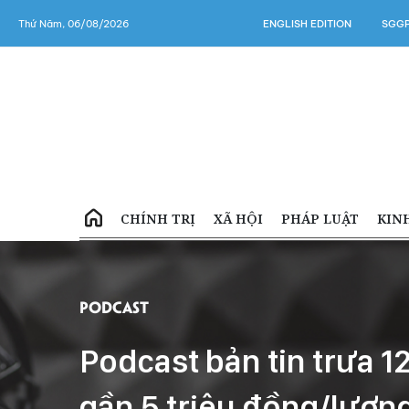
Thứ Năm, 06/08/2026
ENGLISH EDITION
SGGP
CHÍNH TRỊ
XÃ HỘI
PHÁP LUẬT
KIN
Podcast
Podcast bản tin trưa 
gần 5 triệu đồng/lượn