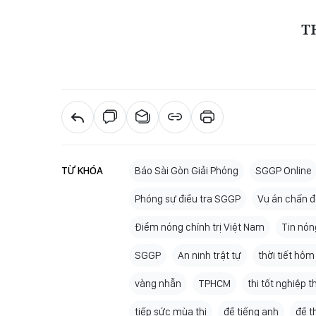
T
TỪ KHÓA
Báo Sài Gòn Giải Phóng
SGGP Online
Phóng sự điều tra SGGP
Vụ án chấn 
Điểm nóng chính trị Việt Nam
Tin nón
SGGP
An ninh trật tự
thời tiết hôm
vàng nhẫn
TPHCM
thi tốt nghiệp t
tiếp sức mùa thi
đề tiếng anh
đề t