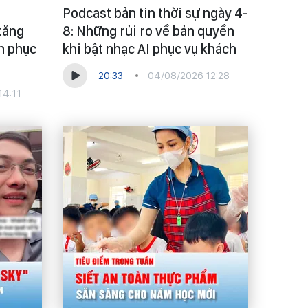
Podcast bản tin thời sự ngày 4-
tăng
8: Những rủi ro về bản quyền
an phục
khi bật nhạc AI phục vụ khách
20:33
04/08/2026 12:28
14:11