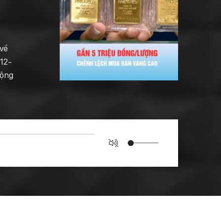
 về
 12-
động