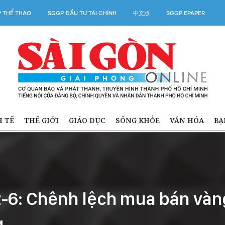
 THỂ THAO
SGGP ĐẦU TƯ TÀI CHÍNH
中文版
SGGP EPAPER
H TẾ
THẾ GIỚI
GIÁO DỤC
SỐNG KHỎE
VĂN HÓA
BẠ
12-6: Chênh lệch mua bán vàn
g