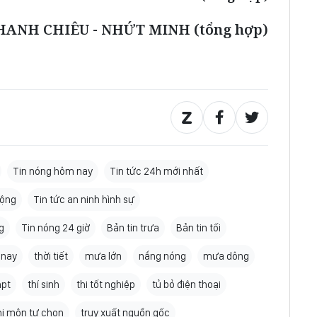
HANH CHIÊU - NHỨT MINH (tổng hợp)
Tin nóng hôm nay
Tin tức 24h mới nhất
động
Tin tức an ninh hình sự
g
Tin nóng 24 giờ
Bản tin trưa
Bản tin tối
 nay
thời tiết
mưa lớn
nắng nóng
mưa dông
hpt
thí sinh
thi tốt nghiệp
tủ bỏ điện thoại
hi môn tự chọn
truy xuất nguồn gốc