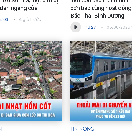
 lở ở Sơn La, một ô tô bị
một cơn bão mới hình th
p đến ngang cửa
cơn bão cùng hoạt động
Bắc Thái Bình Dương
4:03
4 giờ trước
13:27
05/08/2026 
st
Tin Nóng