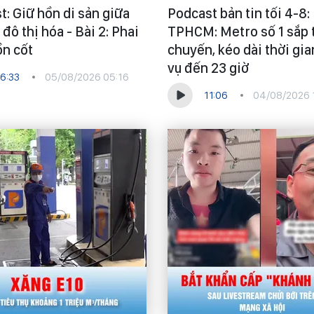
t: Giữ hồn di sản giữa
Podcast bản tin tối 4-8:
 đô thị hóa - Bài 2: Phai
TPHCM: Metro số 1 sắp 
ồn cốt
chuyến, kéo dài thời gi
vụ đến 23 giờ
6:33
05/08/2026 05:16
11:06
04/08/2026 