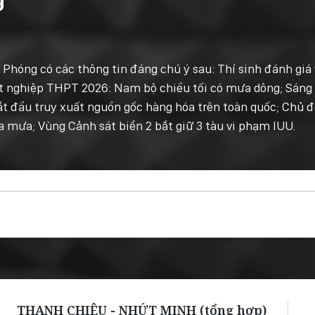
i Phóng có các thông tin đáng chú ý sau: Thí sinh đánh giá
tốt nghiệp THPT 2026: Nam bộ chiều tối có mưa dông; Sáng
 bắt đầu truy xuất nguồn gốc hàng hóa trên toàn quốc; Chủ 
a mưa; Vùng Cảnh sát biển 2 bắt giữ 3 tàu vi phạm IUU.
THANH CHIÊU - NHỨT MINH (tổng hợp)