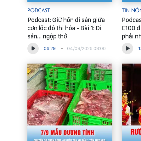
Podcast
Tin Nó
Podcast: Giữ hồn di sản giữa
Podcas
cơn lốc đô thị hóa - Bài 1: Di
E100 đ
sản… ngộp thở
phải n
06:29
04/08/2026 08:00
1