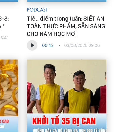
Podcast
3-8:
Tiêu điểm trong tuần: SIẾT AN
y"
TOÀN THỰC PHẨM, SẴN SÀNG
CHO NĂM HỌC MỚI
13:41
06:42
03/08/2026 09:06