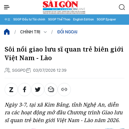
中文
SGGP Đầu tư Tài chính
SGGP Thể Thao
English Edition
SGGP Epaper
CHÍNH TRỊ
ĐỐI NGOẠI
Sôi nổi giao lưu sĩ quan trẻ biên giới
Việt Nam - Lào
SGGPO
03/07/2026 12:39
Ngày 3-7, tại xã Kim Bảng, tỉnh Nghệ An, diễn
ra các hoạt động mở đầu Chương trình Giao lưu
sĩ quan trẻ biên giới Việt Nam - Lào năm 2026.