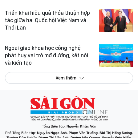
Triển khai hiệu quả thỏa thuận hợp
tác giữa hai Quốc hội Việt Nam và
Thái Lan
Ngoại giao khoa học công nghệ
phát huy vai trò mở đường, kết nối
và kiến tạo
Xem thêm
Tổng Biên tập:
Nguyễn Khắc Văn
Phó Tổng Biên tập:
Nguyễn Ngọc Anh
,
Phạm Văn Trường
,
Bùi Thị Hồng Sương
,
Trương Đức Nghĩa
,
Phạm Thị Vân Anh
,
Dương Văn Quang
,
Nguyễn Đức Hiển
,