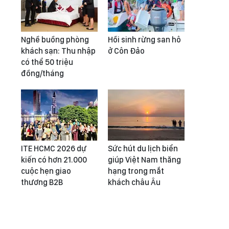
Nghề buồng phòng
Hồi sinh rừng san hô
khách sạn: Thu nhập
ở Côn Đảo
có thể 50 triệu
đồng/tháng
ITE HCMC 2026 dự
Sức hút du lịch biển
kiến có hơn 21.000
giúp Việt Nam thăng
cuộc hẹn giao
hạng trong mắt
thương B2B
khách châu Âu