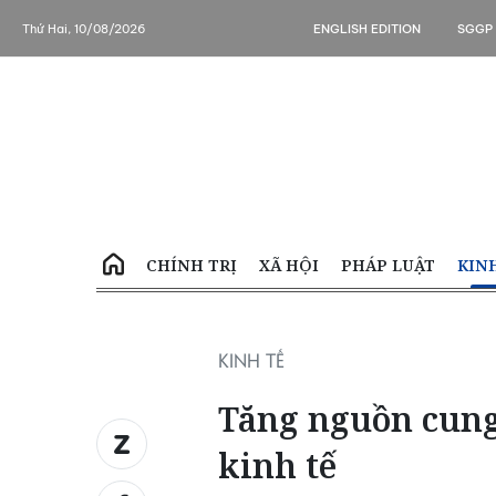
Thứ Hai, 10/08/2026
ENGLISH EDITION
SGGP
CHÍNH TRỊ
XÃ HỘI
PHÁP LUẬT
KIN
KINH TẾ
Tăng nguồn cung
kinh tế