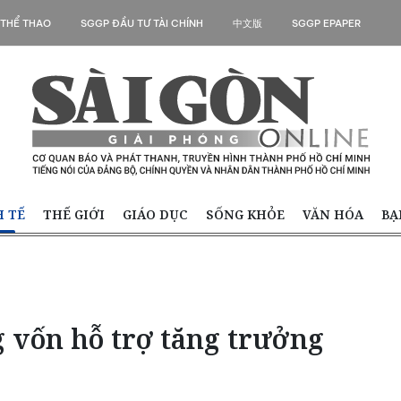
 THỂ THAO
SGGP ĐẦU TƯ TÀI CHÍNH
中文版
SGGP EPAPER
H TẾ
THẾ GIỚI
GIÁO DỤC
SỐNG KHỎE
VĂN HÓA
BẠ
 vốn hỗ trợ tăng trưởng