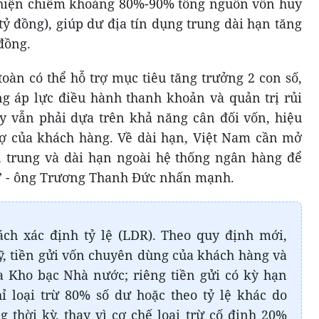
hiện chiếm khoảng 80%-90% tổng nguồn vốn huy
tỷ đồng), giúp dư địa tín dụng trung dài hạn tăng
đồng.
toàn có thể hỗ trợ mục tiêu tăng trưởng 2 con số,
g áp lực điều hành thanh khoản và quản trị rủi
ay vẫn phải dựa trên khả năng cân đối vốn, hiệu
nợ của khách hàng. Về dài hạn, Việt Nam cần mở
 trung và dài hạn ngoài hệ thống ngân hàng để
g” - ông Trương Thanh Đức nhấn mạnh.
ch xác định tỷ lệ (LDR). Theo quy định mới,
quỹ, tiền gửi vốn chuyên dùng của khách hàng và
a Kho bạc Nhà nước; riêng tiền gửi có kỳ hạn
 loại trừ 80% số dư hoặc theo tỷ lệ khác do
 thời kỳ, thay vì cơ chế loại trừ cố định 20%