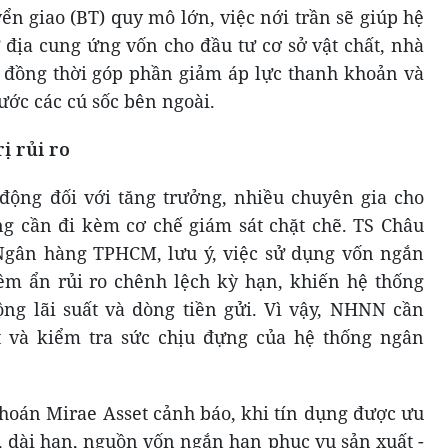
ển giao (BT) quy mô lớn, việc nới trần sẽ giúp hệ
địa cung ứng vốn cho đầu tư cơ sở vật chất, nhà
 đồng thời góp phần giảm áp lực thanh khoản và
ớc các cú sốc bên ngoài.
ị rủi ro
 động đối với tăng trưởng, nhiều chuyên gia cho
g cần đi kèm cơ chế giám sát chặt chẽ. TS Châu
Ngân hàng TPHCM, lưu ý, việc sử dụng vốn ngắn
ềm ẩn rủi ro chênh lệch kỳ hạn, khiến hệ thống
ng lãi suất và dòng tiền gửi. Vì vậy, NHNN cần
 và kiểm tra sức chịu đựng của hệ thống ngân
khoán Mirae Asset cảnh báo, khi tín dụng được ưu
, dài hạn, nguồn vốn ngắn hạn phục vụ sản xuất -