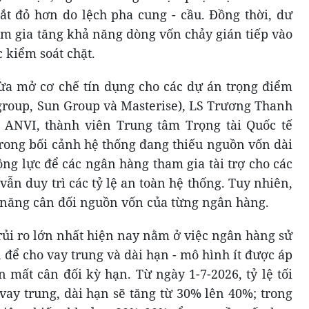
ắt đỏ hơn do lệch pha cung - cầu. Đồng thời, dư
àm gia tăng khả năng dòng vốn chảy gián tiếp vào
 kiểm soát chặt.
a mở cơ chế tín dụng cho các dự án trọng điểm
group, Sun Group và Masterise), LS Trương Thanh
 ANVI, thành viên Trung tâm Trọng tài Quốc tế
trong bối cảnh hệ thống đang thiếu nguồn vốn dài
ộng lực để các ngân hàng tham gia tài trợ cho các
ẫn duy trì các tỷ lệ an toàn hệ thống. Tuy nhiên,
ả năng cân đối nguồn vốn của từng ngân hàng.
rủi ro lớn nhất hiện nay nằm ở việc ngân hàng sử
để cho vay trung và dài hạn - mô hình ít được áp
n mất cân đối kỳ hạn. Từ ngày 1-7-2026, tỷ lệ tối
ay trung, dài hạn sẽ tăng từ 30% lên 40%; trong