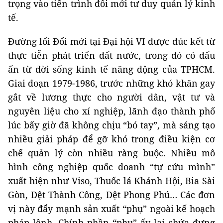
trọng vào tiến trình đổi mới tư duy quản lý kinh
tế.
Đường lối Đổi mới tại Đại hội VI được đúc kết từ
thực tiễn phát triển đất nước, trong đó có dấu
ấn từ đời sống kinh tế năng động của TPHCM.
Giai đoạn 1979-1986, trước những khó khăn gay
gắt về lương thực cho người dân, vật tư và
nguyên liệu cho xí nghiệp, lãnh đạo thành phố
lúc bấy giờ đã không chịu “bó tay”, mà sáng tạo
nhiều giải pháp để gỡ khó trong điều kiện cơ
chế quản lý còn nhiều ràng buộc. Nhiều mô
hình công nghiệp quốc doanh “tự cứu mình”
xuất hiện như Viso, Thuốc lá Khánh Hội, Bia Sài
Gòn, Dệt Thành Công, Dệt Phong Phú… Các đơn
vị này đẩy mạnh sản xuất “phụ” ngoài kế hoạch
pháp lệnh. Chính phần “phụ” ấy lại chứa đựng