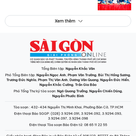
Xem thêm
Tổng Biên tập:
Nguyễn Khắc Văn
Phó Tổng Biên tập:
Nguyễn Ngọc Anh
,
Phạm Văn Trường
,
Bùi Thị Hồng Sương
,
Trương Đức Nghĩa
,
Phạm Thị Vân Anh
,
Dương Văn Quang
,
Nguyễn Đức Hiển
,
Nguyễn Khắc Cường
,
Trần Gia Bảo
Phó Tổng Thư ký tòa soạn:
Ngô Quang Trưởng
,
Nguyễn Chiến Dũng
,
Nguyễn Phước Bình
Tòa soạn
: 432-434 Nguyễn Thị Minh Khai, Phường Bàn Cờ, TP.HCM
Điện thoại Báo SGGP
: (028) 3.9294.091, 3.9294.092, 3.9294.093,
3.9294.097, 3.9294.098
Điện thoại Tòa soạn Báo Điện tử
: 08 65 11 22 55
Giấy phép hoạt động Báo in và Báo Điện tử số 305/GP-BTTTT do Bộ Thông