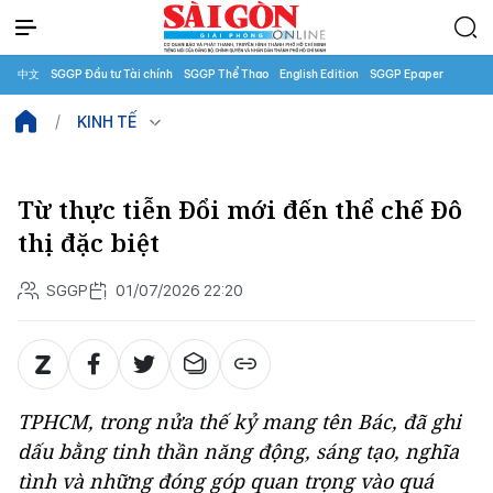
中文
SGGP Đầu tư Tài chính
SGGP Thể Thao
English Edition
SGGP Epaper
KINH TẾ
Từ thực tiễn Đổi mới đến thể chế Đô
thị đặc biệt
SGGP
01/07/2026 22:20
TPHCM, trong nửa thế kỷ mang tên Bác, đã ghi
dấu bằng tinh thần năng động, sáng tạo, nghĩa
tình và những đóng góp quan trọng vào quá