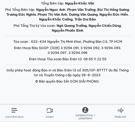
Phó Tổng Thư ký tòa soạn:
Ngô Quang Trưởng
,
Nguyễn Chiến Dũng
,
Nguyễn Phước Bình
Tòa soạn
: 432-434 Nguyễn Thị Minh Khai, Phường Bàn Cờ, TP.HCM
Điện thoại Báo SGGP
: (028) 3.9294.091, 3.9294.092, 3.9294.093,
3.9294.097, 3.9294.098
Điện thoại Tòa soạn Báo Điện tử
: 08 65 11 22 55
Giấy phép hoạt động Báo in và Báo Điện tử số 305/GP-BTTTT do Bộ Thông
tin và Truyền thông cấp ngày 28-8-2023.
© Bản quyền Báo SÀI GÒN GIẢI PHÓNG.
INFOGRAPHIC /
CHUYÊN MỤC
VIDEO
PODCAST
LONGFORM