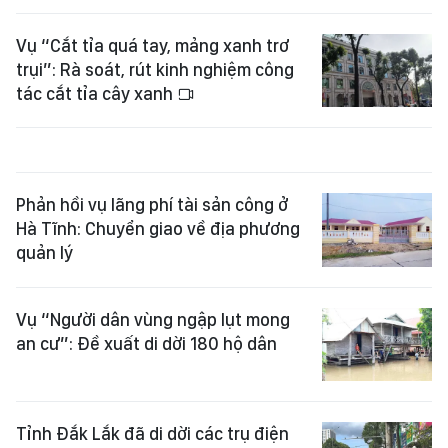
Vụ “Cắt tỉa quá tay, mảng xanh trơ
trụi”: Rà soát, rút kinh nghiệm công
tác cắt tỉa cây xanh
Phản hồi vụ lãng phí tài sản công ở
Hà Tĩnh: Chuyển giao về địa phương
quản lý
Vụ “Người dân vùng ngập lụt mong
an cư”: Đề xuất di dời 180 hộ dân
Tỉnh Đắk Lắk đã di dời các trụ điện