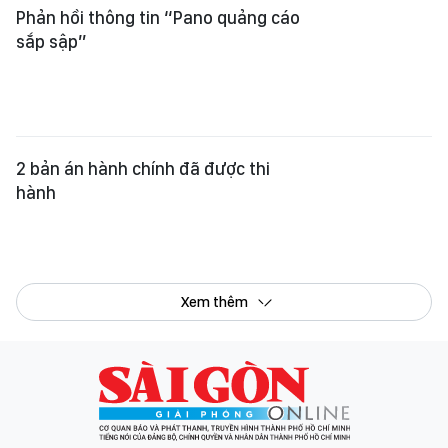
Phản hồi thông tin “Pano quảng cáo
sắp sập”
2 bản án hành chính đã được thi
hành
Xem thêm
Tổng Biên tập:
Nguyễn Khắc Văn
Phó Tổng Biên tập:
Nguyễn Ngọc Anh
,
Phạm Văn Trường
,
Bùi Thị Hồng Sương
,
Trương Đức Nghĩa
,
Phạm Thị Vân Anh
,
Dương Văn Quang
,
Nguyễn Đức Hiển
,
Nguyễn Khắc Cường
,
Trần Gia Bảo