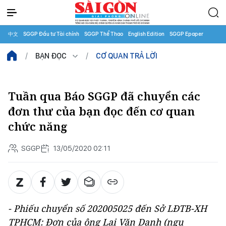
中文
SGGP Đầu tư Tài chính
SGGP Thể Thao
English Edition
SGGP Epaper
BẠN ĐỌC
CƠ QUAN TRẢ LỜI
Tuần qua Báo SGGP đã chuyển các
đơn thư của bạn đọc đến cơ quan
chức năng
SGGP
13/05/2020 02:11
- Phiếu chuyển số 202005025 đến Sở LĐTB-XH
TPHCM: Đơn của ông Lại Văn Danh (ngụ