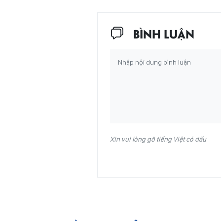
BÌNH LUẬN
Xin vui lòng gõ tiếng Việt có dấu