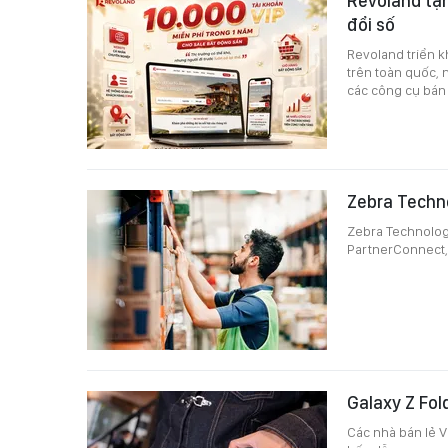
Revoland tặn
đổi số
Revoland triển k
trên toàn quốc, 
các công cụ bán
Zebra Techn
Zebra Technologi
PartnerConnect, 
Galaxy Z Fol
Các nhà bán lẻ V