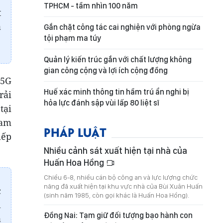
TPHCM - tầm nhìn 100 năm
t
ạ
Gắn chặt công tác cai nghiện với phòng ngừa
tội phạm ma túy
Quản lý kiến trúc gắn với chất lượng không
gian công cộng và lợi ích cộng đồng
 5G
Huế xác minh thông tin hầm trú ẩn nghi bị
rải
hỏa lực đánh sập vùi lấp 80 liệt sĩ
tại
cam
PHÁP LUẬT
iếp
Nhiều cảnh sát xuất hiện tại nhà của
Huấn Hoa Hồng
Chiều 6-8, nhiều cán bộ công an và lực lượng chức
năng đã xuất hiện tại khu vực nhà của Bùi Xuân Huấn
c
(sinh năm 1985, còn gọi khác là Huấn Hoa Hồng).
l
Đồng Nai: Tạm giữ đối tượng bạo hành con
à