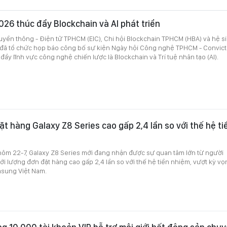
026 thúc đẩy Blockchain và AI phát triển
ruyền thông - Điện tử TPHCM (EIC), Chi hội Blockchain TPHCM (HBA) và hệ s
t đã tổ chức họp báo công bố sự kiện Ngày hội Công nghệ TPHCM - Convict
ẩy lĩnh vực công nghệ chiến lược là Blockchain và Trí tuệ nhân tạo (AI).
t hàng Galaxy Z8 Series cao gấp 2,4 lần so với thế hệ ti
 hôm 22-7, Galaxy Z8 Series mới đang nhận được sự quan tâm lớn từ người
ới lượng đơn đặt hàng cao gấp 2,4 lần so với thế hệ tiền nhiệm, vượt kỳ vọ
sung Việt Nam.