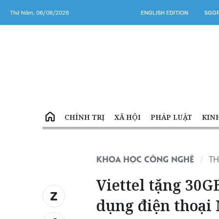
Thứ Năm, 06/08/2026
ENGLISH EDITION
SGGP
CHÍNH TRỊ
XÃ HỘI
PHÁP LUẬT
KIN
KHOA HỌC CÔNG NGHỆ
TH
Viettel tặng 30G
dụng điện thoại