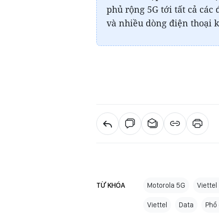
phủ rộng 5G tới tất cả các
và nhiều dòng điện thoại k
TỪ KHÓA
Motorola 5G
Viette
Viettel
Data
Phổ