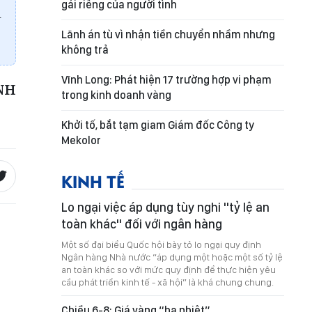
gái riêng của người tình
i
Lãnh án tù vì nhận tiền chuyển nhầm nhưng
không trả
Vĩnh Long: Phát hiện 17 trường hợp vi phạm
NH
trong kinh doanh vàng
Khởi tố, bắt tạm giam Giám đốc Công ty
Mekolor
KINH TẾ
Lo ngại việc áp dụng tùy nghi "tỷ lệ an
toàn khác" đối với ngân hàng
Một số đại biểu Quốc hội bày tỏ lo ngại quy định
Ngân hàng Nhà nước “áp dụng một hoặc một số tỷ lệ
an toàn khác so với mức quy định để thực hiện yêu
cầu phát triển kinh tế - xã hội” là khá chung chung.
Chiều 6-8: Giá vàng “hạ nhiệt”