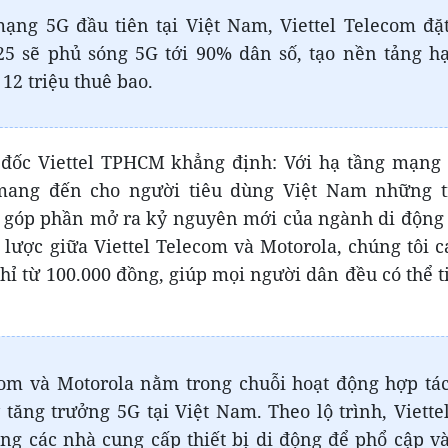
ạng 5G đầu tiên tại Việt Nam, Viettel Telecom đặ
5 sẽ phủ sóng 5G tới 90% dân số, tạo nền tảng h
12 triệu thuê bao.
ốc Viettel TPHCM khẳng định: Với hạ tầng mạng
 mang đến cho người tiêu dùng Việt Nam những t
 góp phần mở ra kỷ nguyên mới của ngành di động 
 lược giữa Viettel Telecom và Motorola, chúng tôi 
chỉ từ 100.000 đồng, giúp mọi người dân đều có thể t
com và Motorola nằm trong chuỗi hoạt động hợp tá
tăng trưởng 5G tại Việt Nam. Theo lộ trình, Viette
ng các nhà cung cấp thiết bị di động để phổ cập v