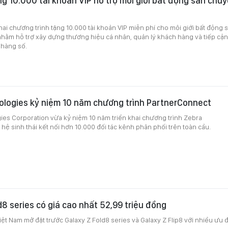
g 10.000 tài khoản VIP hỗ trợ môi giới bất động sản chu
hai chương trình tặng 10.000 tài khoản VIP miễn phí cho môi giới bất động 
nhằm hỗ trợ xây dựng thương hiệu cá nhân, quản lý khách hàng và tiếp cận
 hàng số.
ologies kỷ niệm 10 năm chương trình PartnerConnect
es Corporation vừa kỷ niệm 10 năm triển khai chương trình Zebra
hệ sinh thái kết nối hơn 10.000 đối tác kênh phân phối trên toàn cầu.
d8 series có giá cao nhất 52,99 triệu đồng
iệt Nam mở đặt trước Galaxy Z Fold8 series và Galaxy Z Flip8 với nhiều ưu đ