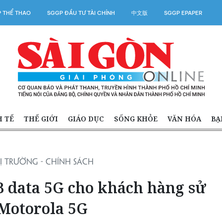
 THỂ THAO
SGGP ĐẦU TƯ TÀI CHÍNH
中文版
SGGP EPAPER
H TẾ
THẾ GIỚI
GIÁO DỤC
SỐNG KHỎE
VĂN HÓA
BẠ
Ị TRƯỜNG - CHÍNH SÁCH
B data 5G cho khách hàng sử
 Motorola 5G