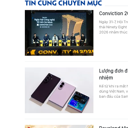
TIN CÙNG CHUYÊN MỤC
Conviction 2
Ngày 31-7, Hội T
thái Ninety Eigh
2026 nhằm thúc đ
Lượng đơn đặ
nhiệm
Kể từ khi ra mắt
dùng Việt Nam, v
ban đầu của Sam