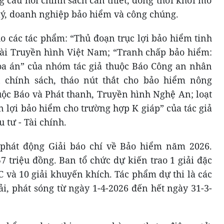
g câu hỏi chính sách cần thiết, đồng thời khơi mở
lý, doanh nghiệp bảo hiểm và công chúng.
o các tác phẩm: “Thủ đoạn trục lợi bảo hiểm tinh
Đài Truyền hình Việt Nam; “Tranh chấp bảo hiểm:
òa án” của nhóm tác giả thuộc Báo Công an nhân
n chính sách, tháo nút thắt cho bảo hiểm nông
uộc Báo và Phát thanh, Truyền hình Nghệ An; loạt
n lợi bảo hiểm cho trường hợp K giáp” của tác giả
 tư - Tài chính.
ã phát động Giải báo chí về Bảo hiểm năm 2026.
57 triệu đồng. Ban tổ chức dự kiến trao 1 giải đặc
ải C và 10 giải khuyến khích. Tác phẩm dự thi là các
ải, phát sóng từ ngày 1-4-2026 đến hết ngày 31-3-