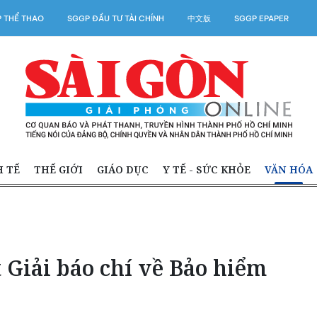
 THỂ THAO
SGGP ĐẦU TƯ TÀI CHÍNH
中文版
SGGP EPAPER
H TẾ
THẾ GIỚI
GIÁO DỤC
Y TẾ - SỨC KHỎE
VĂN HÓA
 Giải báo chí về Bảo hiểm