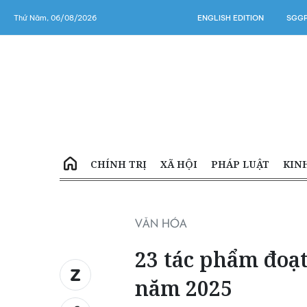
Thứ Năm, 06/08/2026
ENGLISH EDITION
SGGP
CHÍNH TRỊ
XÃ HỘI
PHÁP LUẬT
KIN
VĂN HÓA
23 tác phẩm đoạt
năm 2025