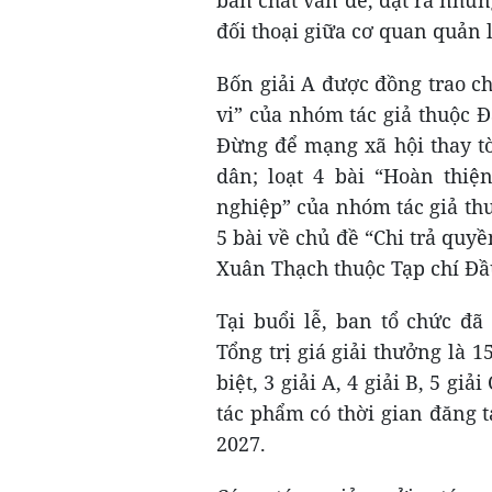
bản chất vấn đề, đặt ra nhữn
đối thoại giữa cơ quan quản 
Bốn giải A được đồng trao ch
vi” của nhóm tác giả thuộc 
Đừng để mạng xã hội thay t
dân; loạt 4 bài “Hoàn thiệ
nghiệp” của nhóm tác giả th
5 bài về chủ đề “Chi trả quyề
Xuân Thạch thuộc Tạp chí Đầu
Tại buổi lễ, ban tổ chức đ
Tổng trị giá giải thưởng là 1
biệt, 3 giải A, 4 giải B, 5 gi
tác phẩm có thời gian đăng t
2027.