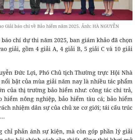
ễ trao Giải báo chí về Bảo hiểm năm 2025. Ảnh: HÀ NGUYỄN
m báo chí dự thi năm 2025, ban giám khảo đã chọn
o giải, gồm 4 giải A, 4 giải B, 5 giải C và 10 giải
Nguyễn Đức Lợi, Phó Chủ tịch Thường trực Hội Nhà
m nổi bật của mùa giải năm nay là nhiều tác phẩm
n của thị trường bảo hiểm như: công tác chi trả,
ảo hiểm nông nghiệp, bảo hiểm tàu cá; bảo hiểm
ách nhiệm dân sự của chủ xe cơ giới; tái cấu trúc
ọ…
g chỉ phản ánh sự kiện, mà còn góp phần lý giải