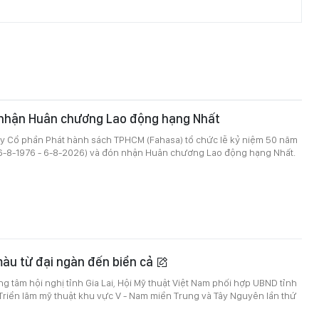
nhận Huân chương Lao động hạng Nhất
ty Cổ phần Phát hành sách TPHCM (Fahasa) tổ chức lễ kỷ niệm 50 năm
(6-8-1976 - 6-8-2026) và đón nhận Huân chương Lao động hạng Nhất.
màu từ đại ngàn đến biển cả
ung tâm hội nghị tỉnh Gia Lai, Hội Mỹ thuật Việt Nam phối hợp UBND tỉnh
 Triển lãm mỹ thuật khu vực V - Nam miền Trung và Tây Nguyên lần thứ