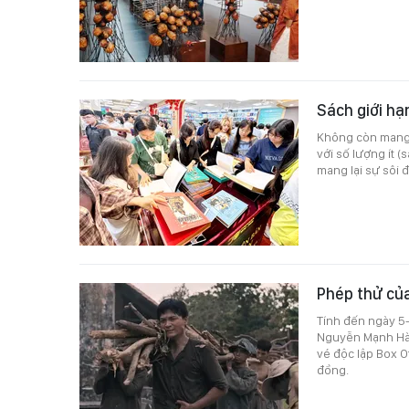
Sách giới hạ
Không còn mang t
với số lượng ít 
mang lại sự sôi 
Phép thử củ
Tính đến ngày 5
Nguyễn Mạnh Hà)
vé độc lập Box O
đồng.