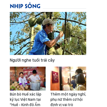
NHỊP SỐNG
Người nghe tuổi trái cây
Bún bò Huế xác lập
Thêm một ngày nghỉ,
kỷ lục Việt Nam tại
phụ nữ thêm cơ hội
"Huế - Kinh đô Ẩm
định vị vai trò