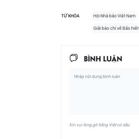
TỪ KHÓA
Hội Nhà báo Việt Nam
Giải báo chí về Bảo hi
BÌNH LUẬN
Xin vui lòng gõ tiếng Việt có dấu