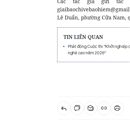
Các tác giả gửi tác
giaibaochivebaohiem@gmail.co
Lê Duẩn, phường Cửa Nam, q
TIN LIÊN QUAN
Phát động Cuộc thi “Khởi nghiệp 
nghệ cao năm 2026”