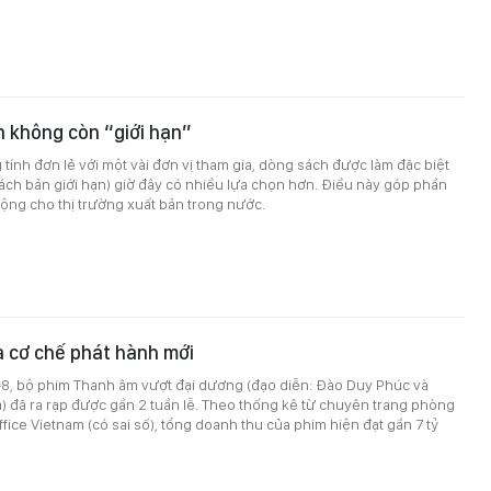
n không còn “giới hạn”
ính đơn lẻ với một vài đơn vị tham gia, dòng sách được làm đặc biệt
(sách bản giới hạn) giờ đây có nhiều lựa chọn hơn. Điều này góp phần
động cho thị trường xuất bản trong nước.
a cơ chế phát hành mới
-8, bộ phim Thanh âm vượt đại dương (đạo diễn: Đào Duy Phúc và
 đã ra rạp được gần 2 tuần lễ. Theo thống kê từ chuyên trang phòng
ffice Vietnam (có sai số), tổng doanh thu của phim hiện đạt gần 7 tỷ