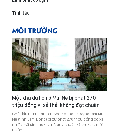
Lạm phát co cụm
Tỉnh táo
MÔI TRƯỜNG
Một khu du lịch ở Mũi Né bị phạt 270
triệu đồng vì xả thải không đạt chuẩn
Chủ đầu tư khu du lịch Apec Mandala Wyndham Mũi
Né (tỉnh Lâm Đồng) bị xử phạt 270 triệu đồng do xả
nước thải sinh hoạt vượt quy chuẩn kỹ thuật ra môi
trường.