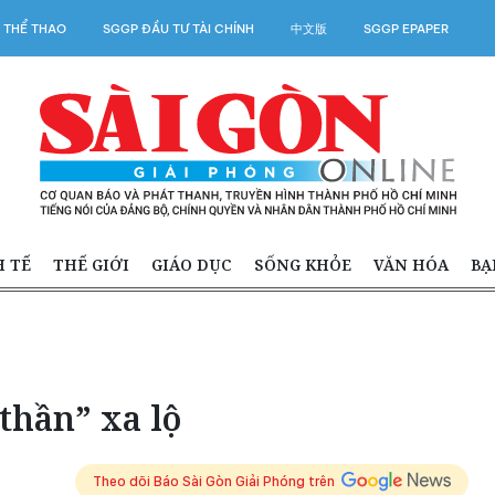
 THỂ THAO
SGGP ĐẦU TƯ TÀI CHÍNH
中文版
SGGP EPAPER
H TẾ
THẾ GIỚI
GIÁO DỤC
SỐNG KHỎE
VĂN HÓA
BẠ
thần” xa lộ
Theo dõi Báo Sài Gòn Giải Phóng trên