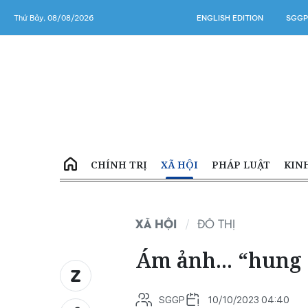
Thứ Bảy, 08/08/2026
ENGLISH EDITION
SGGP
CHÍNH TRỊ
XÃ HỘI
PHÁP LUẬT
KIN
XÃ HỘI
ĐÔ THỊ
Ám ảnh... “hung 
SGGP
10/10/2023 04:40