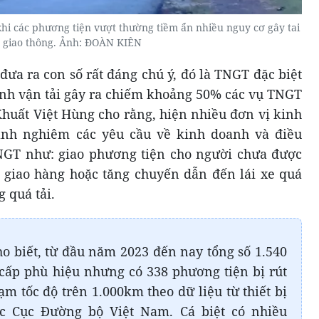
hi các phương tiện vượt thường tiềm ẩn nhiều nguy cơ gây tai
 giao thông. Ảnh: ĐOÀN KIÊN
ưa ra con số rất đáng chú ý, đó là TNGT đặc biệt
nh vận tải gây ra chiếm khoảng 50% các vụ TNGT
Khuất Việt Hùng cho rằng, hiện nhiều đơn vị kinh
ành nghiêm các yêu cầu về kinh doanh và điều
GT như: giao phương tiện cho người chưa được
 giao hàng hoặc tăng chuyến dẫn đến lái xe quá
g quá tải.
 biết, từ đầu năm 2023 đến nay tổng số 1.540
cấp phù hiệu nhưng có 338 phương tiện bị rút
ạm tốc độ trên 1.000km theo dữ liệu từ thiết bị
ộc Cục Đường bộ Việt Nam. Cá biệt có nhiều