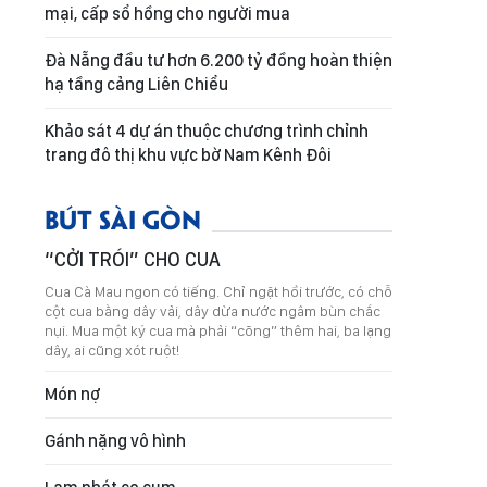
mại, cấp sổ hồng cho người mua
Đà Nẵng đầu tư hơn 6.200 tỷ đồng hoàn thiện
hạ tầng cảng Liên Chiểu
Khảo sát 4 dự án thuộc chương trình chỉnh
trang đô thị khu vực bờ Nam Kênh Đôi
BÚT SÀI GÒN
“CỞI TRÓI” CHO CUA
Cua Cà Mau ngon có tiếng. Chỉ ngặt hồi trước, có chỗ
cột cua bằng dây vải, dây dừa nước ngâm bùn chắc
nụi. Mua một ký cua mà phải “cõng” thêm hai, ba lạng
dây, ai cũng xót ruột!
Món nợ
Gánh nặng vô hình