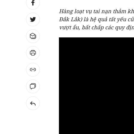
Hàng loạt vụ tai nạn thảm khố
Đắk Lắk) là hệ quả tất yếu c
vượt ẩu, bất chấp các quy đị