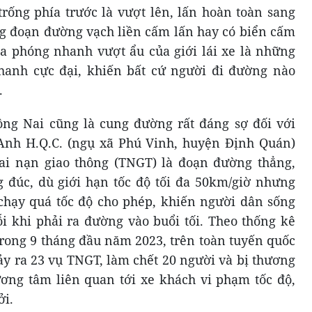
trống phía trước là vượt lên, lấn hoàn toàn sang
ng đoạn đường vạch liền cấm lấn hay có biển cấm
a phóng nhanh vượt ẩu của giới lái xe là những
hanh cực đại, khiến bất cứ người đi đường nào
.
ồng Nai cũng là cung đường rất đáng sợ đối với
 Anh H.Q.C. (ngụ xã Phú Vinh, huyện Định Quán)
tai nạn giao thông (TNGT) là đoạn đường thẳng,
 đúc, dù giới hạn tốc độ tối đa 50km/giờ nhưng
chạy quá tốc độ cho phép, khiến người dân sống
i khi phải ra đường vào buổi tối. Theo thống kê
trong 9 tháng đầu năm 2023, trên toàn tuyến quốc
ảy ra 23 vụ TNGT, làm chết 20 người và bị thương
ương tâm liên quan tới xe khách vi phạm tốc độ,
ởi.