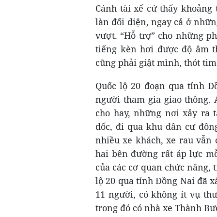
Cánh tài xế cứ thấy khoảng 
làn đối diện, ngay cả ở nhữ
vượt. “Hỗ trợ” cho những ph
tiếng kèn hơi được độ âm t
cũng phải giật mình, thót tim
Quốc lộ 20 đoạn qua tỉnh Đ
người tham gia giao thông.
cho hay, những nơi xảy ra 
dốc, đi qua khu dân cư đông
nhiều xe khách, xe rau vẫn 
hai bên đường rất áp lực mỗ
của các cơ quan chức năng, 
lộ 20 qua tỉnh Đồng Nai đã x
11 người, có không ít vụ th
trong đó có nhà xe Thành Bư