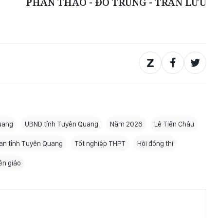
PHAN THẢO - ĐỖ TRUNG - TRẦN LƯU
uang
UBND tỉnh Tuyên Quang
Năm 2026
Lê Tiến Châu
an tỉnh Tuyên Quang
Tốt nghiệp THPT
Hội đồng thi
ên giáo