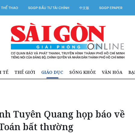
 THỂ THAO
SGGP ĐẦU TƯ TÀI CHÍNH
中文版
SGGP EPAPER
H TẾ
THẾ GIỚI
GIÁO DỤC
SỐNG KHỎE
VĂN HÓA
BẠ
Tỉnh Tuyên Quang họp báo về
Toán bất thường