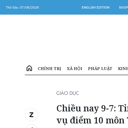
Thứ Sáu, 07/08/2026
ENGLISH EDITION
SGGP
CHÍNH TRỊ
XÃ HỘI
PHÁP LUẬT
KIN
GIÁO DỤC
Chiều nay 9-7: 
vụ điểm 10 môn 