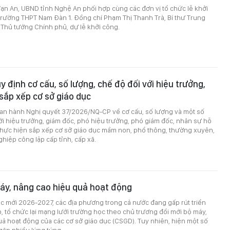
 Vạn An, UBND tỉnh Nghệ An phối hợp cùng các đơn vị tổ chức lễ khởi
rường THPT Nam Đàn 1. Đồng chí Phạm Thị Thanh Trà, Bí thư Trung
Thủ tướng Chính phủ, dự lễ khởi công.
y định cơ cấu, số lượng, chế độ đối với hiệu trưởng,
 sắp xếp cơ sở giáo dục
an hành Nghị quyết 37/2026/NQ-CP về cơ cấu, số lượng và một số
ới hiệu trưởng, giám đốc, phó hiệu trưởng, phó giám đốc, nhân sự hỗ
 thực hiện sắp xếp cơ sở giáo dục mầm non, phổ thông, thường xuyên,
hiệp công lập cấp tỉnh, cấp xã.
áy, nâng cao hiệu quả hoạt động
c mới 2026-2027, các địa phương trong cả nước đang gấp rút triển
p, tổ chức lại mạng lưới trường học theo chủ trương đổi mới bộ máy,
ả hoạt động của các cơ sở giáo dục (CSGD). Tuy nhiên, hiện một số