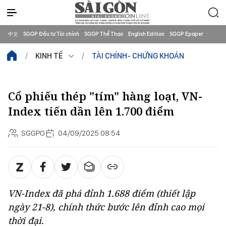
中文
SGGP Đầu tư Tài chính
SGGP Thể Thao
English Edition
SGGP Epaper
KINH TẾ
TÀI CHÍNH- CHỨNG KHOÁN
Cổ phiếu thép "tím" hàng loạt, VN-
Index tiến dần lên 1.700 điểm
SGGPO
04/09/2025 08:54
VN-Index đã phá đỉnh 1.688 điểm (thiết lập
ngày 21-8), chính thức bước lên đỉnh cao mọi
thời đại.