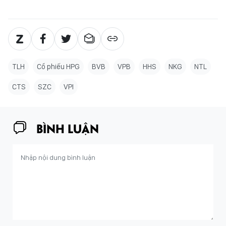
TLH
Cổ phiếu HPG
BVB
VPB
HHS
NKG
NTL
CTS
SZC
VPI
BÌNH LUẬN