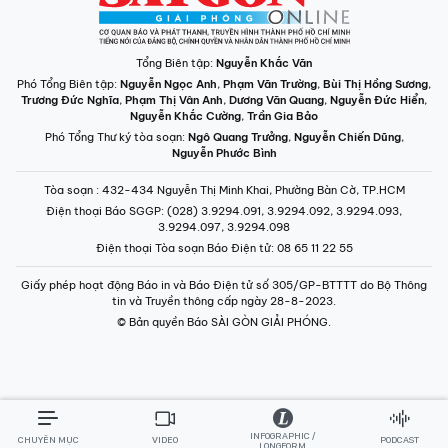
Tổng Biên tập:
Nguyễn Khắc Văn
Phó Tổng Biên tập:
Nguyễn Ngọc Anh
,
Phạm Văn Trường
,
Bùi Thị Hồng Sương
,
Trương Đức Nghĩa
,
Phạm Thị Vân Anh
,
Dương Văn Quang
,
Nguyễn Đức Hiển
,
Nguyễn Khắc Cường
,
Trần Gia Bảo
Phó Tổng Thư ký tòa soạn:
Ngô Quang Trưởng
,
Nguyễn Chiến Dũng
,
Nguyễn Phước Bình
Tòa soạn
: 432-434 Nguyễn Thị Minh Khai, Phường Bàn Cờ, TP.HCM
Điện thoại Báo SGGP
: (028) 3.9294.091, 3.9294.092, 3.9294.093,
3.9294.097, 3.9294.098
Điện thoại Tòa soạn Báo Điện tử
: 08 65 11 22 55
Giấy phép hoạt động Báo in và Báo Điện tử số 305/GP-BTTTT do Bộ Thông
tin và Truyền thông cấp ngày 28-8-2023.
© Bản quyền Báo SÀI GÒN GIẢI PHÓNG.
INFOGRAPHIC /
CHUYÊN MỤC
VIDEO
PODCAST
LONGFORM