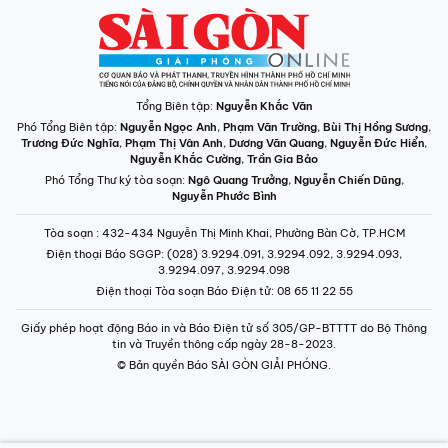
Tổng Biên tập:
Nguyễn Khắc Văn
Phó Tổng Biên tập:
Nguyễn Ngọc Anh
,
Phạm Văn Trường
,
Bùi Thị Hồng Sương
,
Trương Đức Nghĩa
,
Phạm Thị Vân Anh
,
Dương Văn Quang
,
Nguyễn Đức Hiển
,
Nguyễn Khắc Cường
,
Trần Gia Bảo
Phó Tổng Thư ký tòa soạn:
Ngô Quang Trưởng
,
Nguyễn Chiến Dũng
,
Nguyễn Phước Bình
Tòa soạn
: 432-434 Nguyễn Thị Minh Khai, Phường Bàn Cờ, TP.HCM
Điện thoại Báo SGGP
: (028) 3.9294.091, 3.9294.092, 3.9294.093,
3.9294.097, 3.9294.098
Điện thoại Tòa soạn Báo Điện tử
: 08 65 11 22 55
Giấy phép hoạt động Báo in và Báo Điện tử số 305/GP-BTTTT do Bộ Thông
tin và Truyền thông cấp ngày 28-8-2023.
© Bản quyền Báo SÀI GÒN GIẢI PHÓNG.