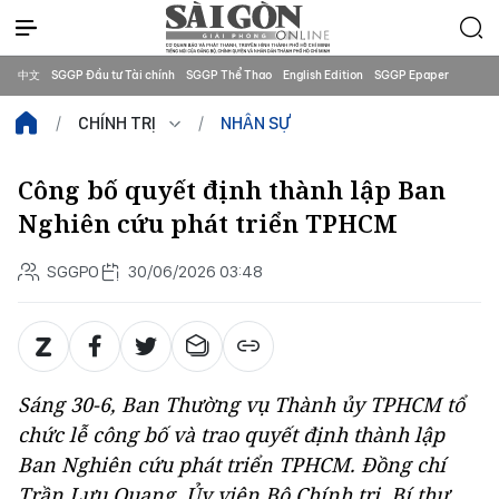
中文
SGGP Đầu tư Tài chính
SGGP Thể Thao
English Edition
SGGP Epaper
CHÍNH TRỊ
NHÂN SỰ
Công bố quyết định thành lập Ban
Nghiên cứu phát triển TPHCM
SGGPO
30/06/2026 03:48
Sáng 30-6, Ban Thường vụ Thành ủy TPHCM tổ
chức lễ công bố và trao quyết định thành lập
Ban Nghiên cứu phát triển TPHCM. Đồng chí
Trần Lưu Quang, Ủy viên Bộ Chính trị, Bí thư