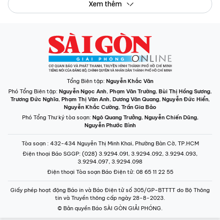
Xem thêm
Tổng Biên tập:
Nguyễn Khắc Văn
Phó Tổng Biên tập:
Nguyễn Ngọc Anh
,
Phạm Văn Trường
,
Bùi Thị Hồng Sương
,
Trương Đức Nghĩa
,
Phạm Thị Vân Anh
,
Dương Văn Quang
,
Nguyễn Đức Hiển
,
Nguyễn Khắc Cường
,
Trần Gia Bảo
Phó Tổng Thư ký tòa soạn:
Ngô Quang Trưởng
,
Nguyễn Chiến Dũng
,
Nguyễn Phước Bình
Tòa soạn
: 432-434 Nguyễn Thị Minh Khai, Phường Bàn Cờ, TP.HCM
Điện thoại Báo SGGP
: (028) 3.9294.091, 3.9294.092, 3.9294.093,
3.9294.097, 3.9294.098
Điện thoại Tòa soạn Báo Điện tử
: 08 65 11 22 55
Giấy phép hoạt động Báo in và Báo Điện tử số 305/GP-BTTTT do Bộ Thông
tin và Truyền thông cấp ngày 28-8-2023.
© Bản quyền Báo SÀI GÒN GIẢI PHÓNG.