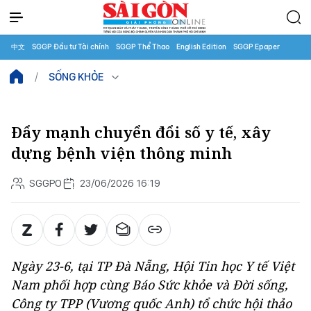
中文
SGGP Đầu tư Tài chính
SGGP Thể Thao
English Edition
SGGP Epaper
SỐNG KHỎE
Đẩy mạnh chuyển đổi số y tế, xây
dựng bệnh viện thông minh
SGGPO
23/06/2026 16:19
Ngày 23-6, tại TP Đà Nẵng, Hội Tin học Y tế Việt
Nam phối hợp cùng Báo Sức khỏe và Đời sống,
Công ty TPP (Vương quốc Anh) tổ chức hội thảo