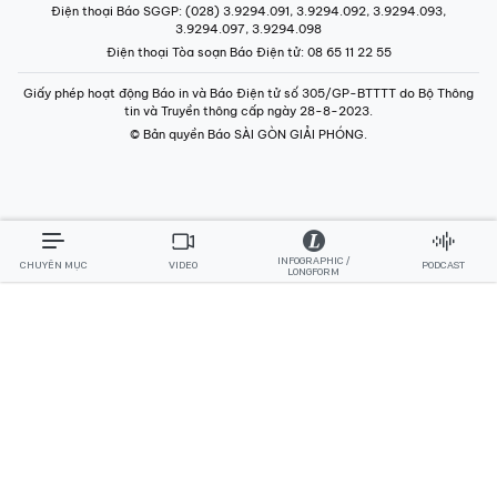
Điện thoại Báo SGGP
: (028) 3.9294.091, 3.9294.092, 3.9294.093,
3.9294.097, 3.9294.098
Điện thoại Tòa soạn Báo Điện tử
: 08 65 11 22 55
Giấy phép hoạt động Báo in và Báo Điện tử số 305/GP-BTTTT do Bộ Thông
tin và Truyền thông cấp ngày 28-8-2023.
© Bản quyền Báo SÀI GÒN GIẢI PHÓNG.
INFOGRAPHIC /
CHUYÊN MỤC
VIDEO
PODCAST
LONGFORM