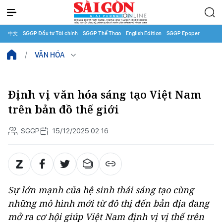
中文
SGGP Đầu tư Tài chính
SGGP Thể Thao
English Edition
SGGP Epaper
VĂN HÓA
Định vị văn hóa sáng tạo Việt Nam
trên bản đồ thế giới
SGGP
15/12/2025 02:16
Sự lớn mạnh của hệ sinh thái sáng tạo cùng
những mô hình mới từ đô thị đến bản địa đang
mở ra cơ hội giúp Việt Nam định vị vị thế trên