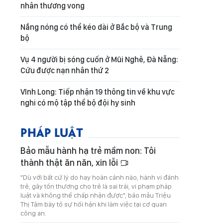
nhân thương vong
Nắng nóng có thể kéo dài ở Bắc bộ và Trung
bộ
Vụ 4 người bị sóng cuốn ở Mũi Nghê, Đà Nẵng:
Cứu được nạn nhân thứ 2
Vĩnh Long: Tiếp nhận 19 thông tin về khu vực
nghi có mộ tập thể bộ đội hy sinh
PHÁP LUẬT
Bảo mẫu hành hạ trẻ mầm non: Tôi
thành thật ăn năn, xin lỗi
"Dù với bất cứ lý do hay hoàn cảnh nào, hành vi đánh
trẻ, gây tổn thương cho trẻ là sai trái, vi phạm pháp
luật và không thể chấp nhận được", bảo mẫu Triệu
Thị Tâm bày tỏ sự hối hận khi làm việc tại cơ quan
công an.