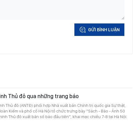
GỬI BÌNH LUẬN
inh Thủ đô qua những trang báo
h Thủ đô (ANTĐ) phối hợp Nhà xuất bản Chính trị quốc gia Sự thật,
oàn Kiếm và phố cổ Hà Nội tổ chức trưng bày “Sách - Báo - Ảnh 50
inh Thủ đô xuất bản số báo đầu tiên”, khai mạc chiều 7-8 tại Hà Nội.