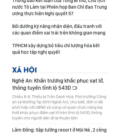
Thông báo Kết luận của Tổng Bí thư, Chủ tịch
nước Tô Lâm tại Phiên họp Ban Chỉ đạo Trung
ương thực hiện Nghị quyết 57
Bồi dưỡng kỹ năng nhận diện, đấu tranh với
các quan điểm sai trái trên không gian mạng
TPHCM xây dựng bộ tiêu chí lượng hóa kết
quả học tập nghị quyết
XÃ HỘI
Nghệ An: Khẩn trương khắc phục sạt lở,
thông tuyến tỉnh lộ 543D
Chiều 8-8, Thiếu tá Trần Danh Hoà, Phó trưởng Công
an xã Mường Típ (tỉnh Nghệ An), cho biết, đơn vị đã
phối hợp với UBND xã cùng cơ quan chức năng kịp
thời khắc phục điểm sạt lở trên tỉnh lộ 543D, thông
tuyến cho người dân đi lại thuận tiện.
Lâm Đồng: Sập tường resort ở Mũi Né , 2 công