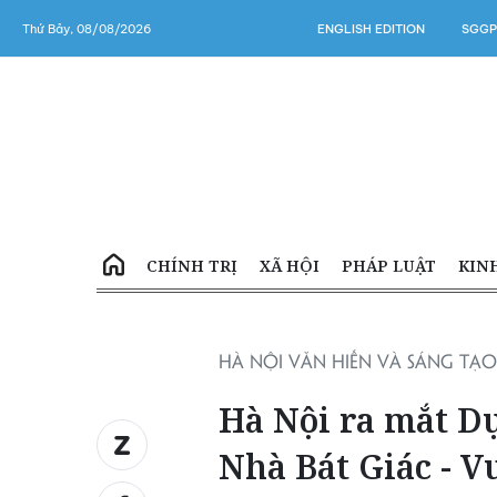
Thứ Bảy, 08/08/2026
ENGLISH EDITION
SGGP
CHÍNH TRỊ
XÃ HỘI
PHÁP LUẬT
KIN
HÀ NỘI VĂN HIẾN VÀ SÁNG TẠO
Hà Nội ra mắt Dự
Nhà Bát Giác - V