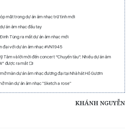
óp mặt trong dự án âm nhạc trữ tình mới
dự án âm nhạc đầu tay
n Đinh Tùng ra mắt dự án âm nhạc mới
ện đại với dự án âm nhạc #VN1945
Mỹ Tâm và lời mời đến concert “Chuyến tàu”; Nhiều dự án âm
 Hi” được ra mắt
 mở màn dự án âm nhạc đương đại tại Nhà hát Hồ Gươm
mở màn dự án âm nhạc "Sketch a rose"
KHÁNH NGUYỄN