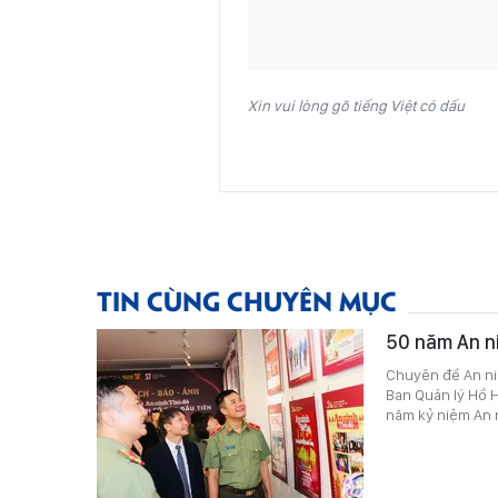
Xin vui lòng gõ tiếng Việt có dấu
TIN CÙNG CHUYÊN MỤC
50 năm An n
Chuyên đề An nin
Ban Quản lý Hồ H
năm kỷ niệm An n