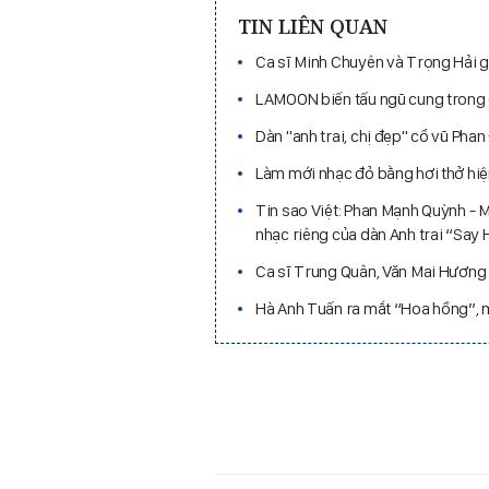
TIN LIÊN QUAN
Ca sĩ Minh Chuyên và Trọng Hải g
LAMOON biến tấu ngũ cung trong 
Dàn "anh trai, chị đẹp" cổ vũ Pha
Làm mới nhạc đỏ bằng hơi thở hi
Tin sao Việt: Phan Mạnh Quỳnh - 
nhạc riêng của dàn Anh trai “Say
Ca sĩ Trung Quân, Văn Mai Hương
Hà Anh Tuấn ra mắt “Hoa hồng”, 