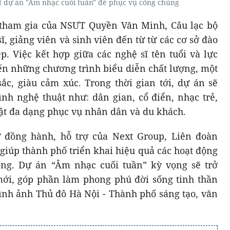
t dự án "Âm nhạc cuối tuần" để phục vụ công chúng
tham gia của NSƯT Quyền Văn Minh, Câu lạc bộ
ĩ, giảng viên và sinh viên đến từ từ các cơ sở đào
p. Việc kết hợp giữa các nghệ sĩ tên tuổi và lực
ến những chương trình biểu diễn chất lượng, một
ắc, giàu cảm xúc. Trong thời gian tới, dự án sẽ
ình nghệ thuật như: dân gian, cổ điển, nhạc trẻ,
ật đa dạng phục vụ nhân dân và du khách.
 đồng hành, hỗ trợ của Next Group, Liên đoàn
giúp thành phố triển khai hiệu quả các hoạt động
ng. Dự án “Âm nhạc cuối tuần” kỳ vọng sẽ trở
ới, góp phần làm phong phú đời sống tinh thần
nh ảnh Thủ đô Hà Nội - Thành phố sáng tạo, văn