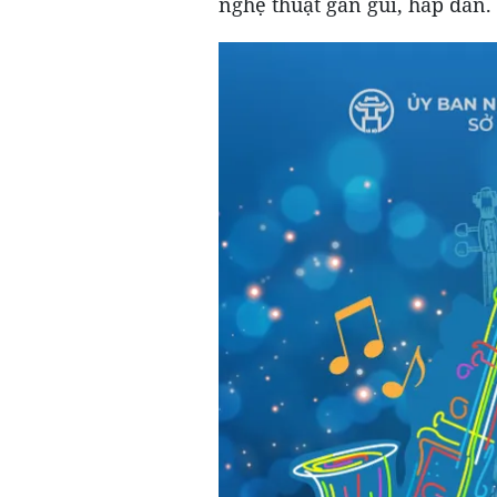
nghệ thuật gần gũi, hấp dẫn.