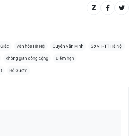
 Giác
Văn hóa Hà Nội
Quyền Văn Minh
Sở VH-TT Hà Nội
Không gian công cộng
Điểm hẹn
ật
Hồ Gươm