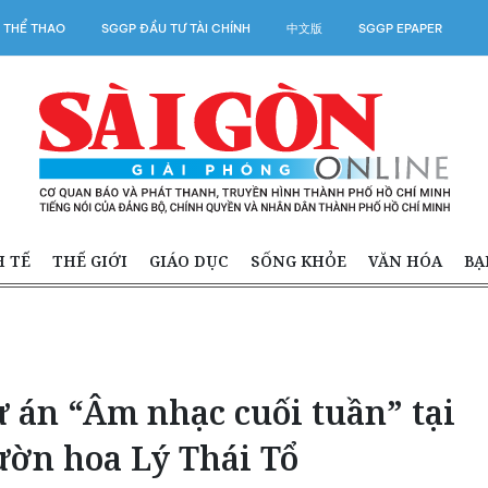
 THỂ THAO
SGGP ĐẦU TƯ TÀI CHÍNH
中文版
SGGP EPAPER
H TẾ
THẾ GIỚI
GIÁO DỤC
SỐNG KHỎE
VĂN HÓA
BẠ
 án “Âm nhạc cuối tuần” tại
ườn hoa Lý Thái Tổ