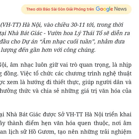
Theo dõi Báo Sài Gòn Giải Phóng trên
VH-TT) Hà Nội, vào chiều 30-11 tới, trong thời
 tại Nhà Bát Giác - Vườn hoa Lý Thái Tổ sẽ diễn ra
 đầu cho Dự án “Âm nhạc cuối tuần”, nhằm đưa
t lượng đến gần hơn với công chúng.
ội, âm nhạc luôn giữ vai trò quan trọng, là nhịp
g đồng. Việc tổ chức các chương trình nghệ thuật
ợc xem là hướng đi thiết thực, giúp người dân và
thưởng thức và chia sẻ những giá trị văn hóa của
ại Nhà Bát Giác được Sở VH-TT Hà Nội triển khai
ây thành điểm hẹn văn hóa quen thuộc, nơi âm
ian lịch sử Hồ Gươm, tạo nên những trải nghiệm