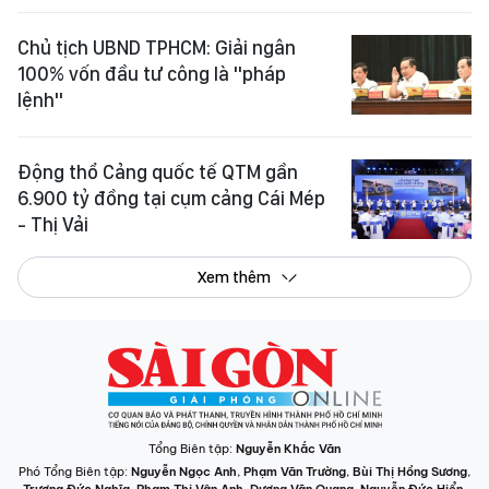
Chủ tịch UBND TPHCM: Giải ngân
100% vốn đầu tư công là "pháp
lệnh"
Động thổ Cảng quốc tế QTM gần
6.900 tỷ đồng tại cụm cảng Cái Mép
- Thị Vải
Xem thêm
Tổng Biên tập:
Nguyễn Khắc Văn
Phó Tổng Biên tập:
Nguyễn Ngọc Anh
,
Phạm Văn Trường
,
Bùi Thị Hồng Sương
,