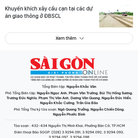
Khuyến khích xây cầu cạn tại các dự
án giao thông ở ĐBSCL
Xem thêm
Tổng Biên tập:
Nguyễn Khắc Văn
Phó Tổng Biên tập:
Nguyễn Ngọc Anh
,
Phạm Văn Trường
,
Bùi Thị Hồng Sương
,
Trương Đức Nghĩa
,
Phạm Thị Vân Anh
,
Dương Văn Quang
,
Nguyễn Đức Hiển
,
Nguyễn Khắc Cường
,
Trần Gia Bảo
Phó Tổng Thư ký tòa soạn:
Ngô Quang Trưởng
,
Nguyễn Chiến Dũng
,
Nguyễn Phước Bình
Tòa soạn
: 432-434 Nguyễn Thị Minh Khai, Phường Bàn Cờ, TP.HCM
Điện thoại Báo SGGP
: (028) 3.9294.091, 3.9294.092, 3.9294.093,
3.9294.097, 3.9294.098