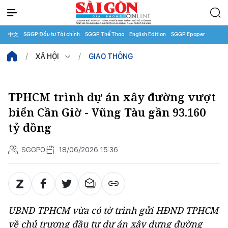
中文
SGGP Đầu tư Tài chính
SGGP Thể Thao
English Edition
SGGP Epaper
XÃ HỘI
GIAO THÔNG
TPHCM trình dự án xây đường vượt
biển Cần Giờ - Vũng Tàu gần 93.160
tỷ đồng
SGGPO
18/06/2026 15:36
UBND TPHCM vừa có tờ trình gửi HĐND TPHCM
về chủ trương đầu tư dự án xây dựng đường