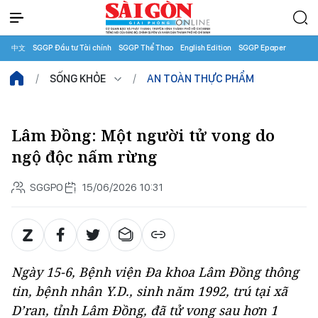
中文
SGGP Đầu tư Tài chính
SGGP Thể Thao
English Edition
SGGP Epaper
SỐNG KHỎE
AN TOÀN THỰC PHẨM
Lâm Đồng: Một người tử vong do
ngộ độc nấm rừng
SGGPO
15/06/2026 10:31
Ngày 15-6, Bệnh viện Đa khoa Lâm Đồng thông
tin, bệnh nhân Y.D., sinh năm 1992, trú tại xã
D’ran, tỉnh Lâm Đồng, đã tử vong sau hơn 1