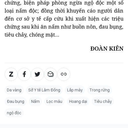
chứng, biện pháp phòng ngừa ngộ độc một số
loại nấm độc; đồng thời khuyến cáo người dân
đến cơ sở y tế cấp cứu khi xuất hiện các triệu
chứng sau khi ăn nấm như buồn nôn, đau bụng,
tiêu chảy, chóng mặt…
ĐOÀN KIÊN
Da vàng
Sở Y tế Lâm Đồng
Lắp máy
Trong rừng
Đau bụng
Nấm
Lọc máu
Hoang dại
Tiêu chảy
ngộ độc