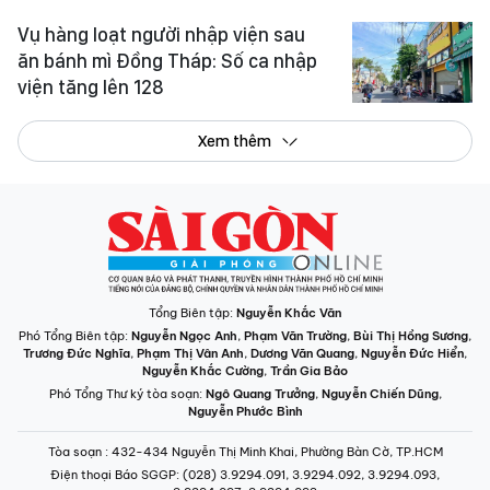
Vụ hàng loạt người nhập viện sau
ăn bánh mì Đồng Tháp: Số ca nhập
viện tăng lên 128
Xem thêm
Tổng Biên tập:
Nguyễn Khắc Văn
Phó Tổng Biên tập:
Nguyễn Ngọc Anh
,
Phạm Văn Trường
,
Bùi Thị Hồng Sương
,
Trương Đức Nghĩa
,
Phạm Thị Vân Anh
,
Dương Văn Quang
,
Nguyễn Đức Hiển
,
Nguyễn Khắc Cường
,
Trần Gia Bảo
Phó Tổng Thư ký tòa soạn:
Ngô Quang Trưởng
,
Nguyễn Chiến Dũng
,
Nguyễn Phước Bình
Tòa soạn
: 432-434 Nguyễn Thị Minh Khai, Phường Bàn Cờ, TP.HCM
Điện thoại Báo SGGP
: (028) 3.9294.091, 3.9294.092, 3.9294.093,