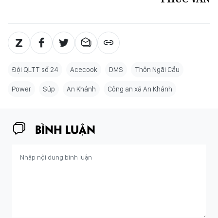
Đội QLTT số 24
Acecook
DMS
Thôn Ngãi Cầu
Power
Súp
An Khánh
Công an xã An Khánh
BÌNH LUẬN