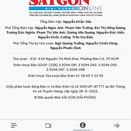
Tổng Biên tập:
Nguyễn Khắc Văn
Phó Tổng Biên tập:
Nguyễn Ngọc Anh
,
Phạm Văn Trường
,
Bùi Thị Hồng Sương
,
Trương Đức Nghĩa
,
Phạm Thị Vân Anh
,
Dương Văn Quang
,
Nguyễn Đức Hiển
,
Nguyễn Khắc Cường
,
Trần Gia Bảo
Phó Tổng Thư ký tòa soạn:
Ngô Quang Trưởng
,
Nguyễn Chiến Dũng
,
Nguyễn Phước Bình
Tòa soạn
: 432-434 Nguyễn Thị Minh Khai, Phường Bàn Cờ, TP.HCM
Điện thoại Báo SGGP
: (028) 3.9294.091, 3.9294.092, 3.9294.093,
3.9294.097, 3.9294.098
Điện thoại Tòa soạn Báo Điện tử
: 08 65 11 22 55
Giấy phép hoạt động Báo in và Báo Điện tử số 305/GP-BTTTT do Bộ Thông
tin và Truyền thông cấp ngày 28-8-2023.
© Bản quyền Báo SÀI GÒN GIẢI PHÓNG.
INFOGRAPHIC /