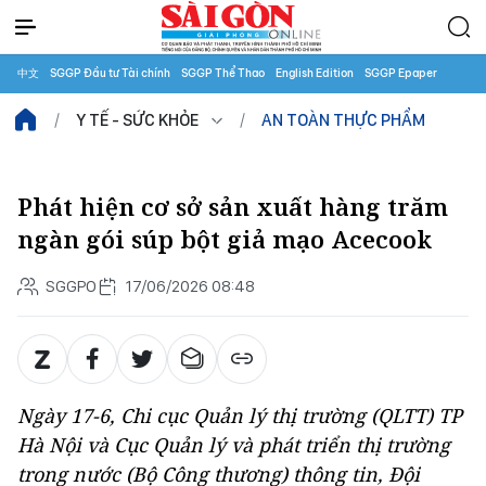
中文
SGGP Đầu tư Tài chính
SGGP Thể Thao
English Edition
SGGP Epaper
Y TẾ - SỨC KHỎE
AN TOÀN THỰC PHẨM
Phát hiện cơ sở sản xuất hàng trăm
ngàn gói súp bột giả mạo Acecook
SGGPO
17/06/2026 08:48
Ngày 17-6, Chi cục Quản lý thị trường (QLTT) TP
Hà Nội và Cục Quản lý và phát triển thị trường
trong nước (Bộ Công thương) thông tin, Đội