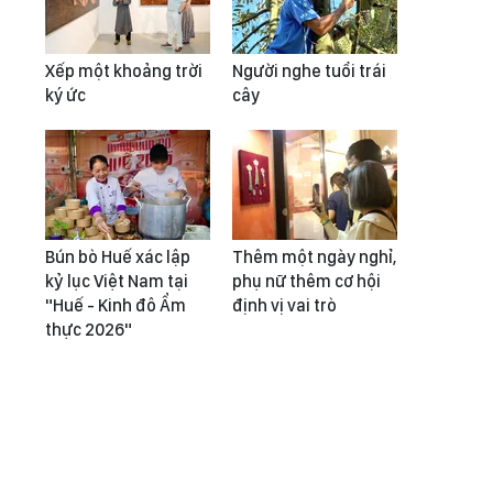
Xếp một khoảng trời
Người nghe tuổi trái
ký ức
cây
Bún bò Huế xác lập
Thêm một ngày nghỉ,
kỷ lục Việt Nam tại
phụ nữ thêm cơ hội
"Huế - Kinh đô Ẩm
định vị vai trò
thực 2026"