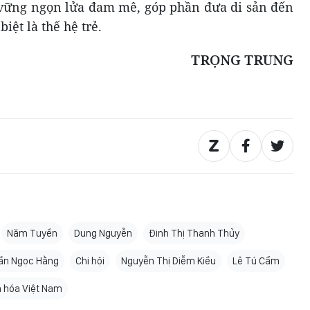
 vững ngọn lửa đam mê, góp phần đưa di sản đến
iệt là thế hệ trẻ.
TRỌNG TRUNG
Năm Tuyền
Dung Nguyễn
Đinh Thị Thanh Thủy
ần Ngọc Hằng
Chi hội
Nguyễn Thị Diễm Kiều
Lê Tú Cẩm
n hóa Việt Nam