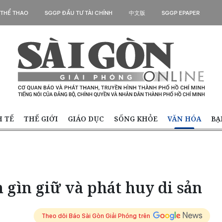
 THỂ THAO
SGGP ĐẦU TƯ TÀI CHÍNH
中文版
SGGP EPAPER
H TẾ
THẾ GIỚI
GIÁO DỤC
SỐNG KHỎE
VĂN HÓA
BẠ
n gìn giữ và phát huy di sản
Theo dõi Báo Sài Gòn Giải Phóng trên