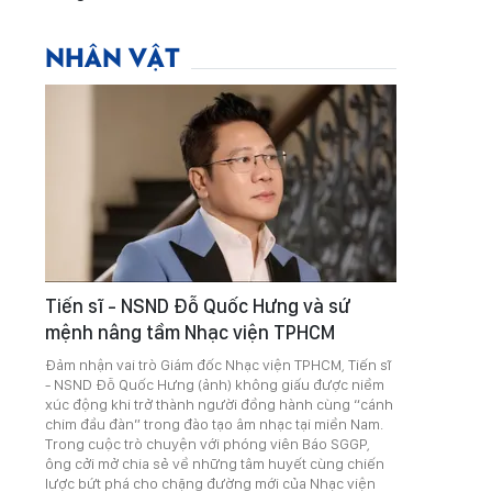
NHÂN VẬT
Tiến sĩ - NSND Đỗ Quốc Hưng và sứ
mệnh nâng tầm Nhạc viện TPHCM
Đảm nhận vai trò Giám đốc Nhạc viện TPHCM, Tiến sĩ
- NSND Đỗ Quốc Hưng (ảnh) không giấu được niềm
xúc động khi trở thành người đồng hành cùng “cánh
chim đầu đàn” trong đào tạo âm nhạc tại miền Nam.
Trong cuộc trò chuyện với phóng viên Báo SGGP,
ông cởi mở chia sẻ về những tâm huyết cùng chiến
lược bứt phá cho chặng đường mới của Nhạc viện