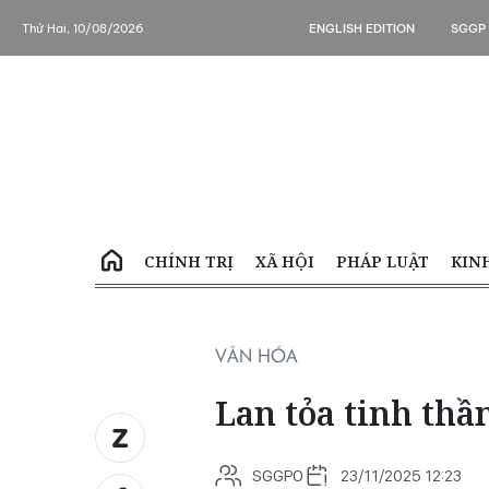
Thứ Hai, 10/08/2026
ENGLISH EDITION
SGGP
CHÍNH TRỊ
XÃ HỘI
PHÁP LUẬT
KIN
VĂN HÓA
Lan tỏa tinh thầ
SGGPO
23/11/2025 12:23