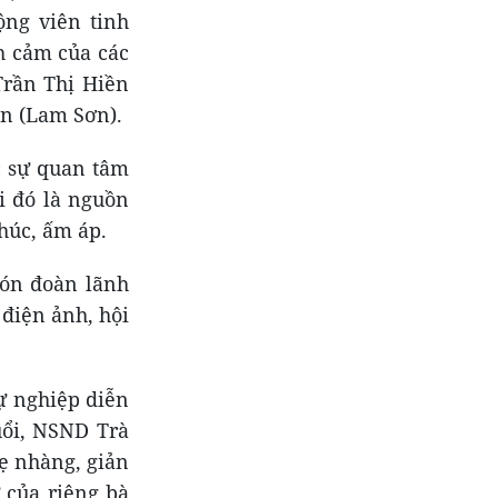
ng viên tinh
h cảm của các
Trần Thị Hiền
n (Lam Sơn).
c sự quan tâm
i đó là nguồn
phúc, ấm áp.
đón đoàn lãnh
điện ảnh, hội
ự nghiệp diễn
uổi, NSND Trà
ẹ nhàng, giản
 của riêng bà