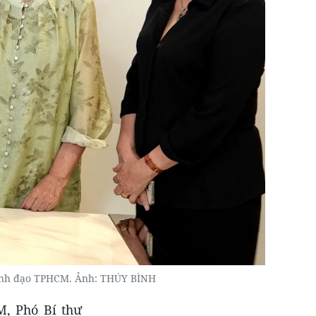
lãnh đạo TPHCM. Ảnh: THÚY BÌNH
, Phó Bí thư