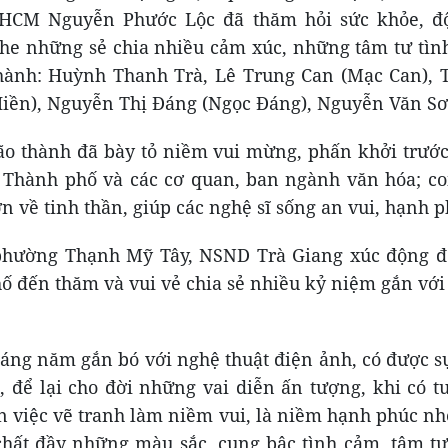
HCM Nguyễn Phước Lộc đã thăm hỏi sức khỏe, độ
ghe những sẻ chia nhiều cảm xúc, những tâm tư tìn
thành: Huỳnh Thanh Trà, Lê Trung Can (Mạc Can), 
iền), Nguyễn Thị Đáng (Ngọc Đáng), Nguyễn Văn Sơ
lão thành đã bày tỏ niềm vui mừng, phấn khởi trướ
 Thành phố và các cơ quan, ban ngành văn hóa; co
ớn về tinh thần, giúp các nghệ sĩ sống an vui, hạnh 
 phường Thạnh Mỹ Tây, NSND Trà Giang xúc động 
ố đến thăm và vui vẻ chia sẻ nhiều kỷ niệm gắn với 
áng năm gắn bó với nghệ thuật điện ảnh, có được s
g, để lại cho đời những vai diễn ấn tượng, khi có t
n việc vẽ tranh làm niềm vui, là niềm hạnh phúc nh
hất đầy những màu sắc, cung bậc tình cảm, tâm tư