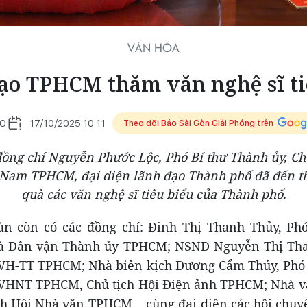
VĂN HÓA
ạo TPHCM thăm văn nghệ sĩ ti
O
17/10/2025 10:11
Theo dõi Báo Sài Gòn Giải Phóng trên
đồng chí Nguyễn Phước Lộc, Phó Bí thư Thành ủy, Ch
Nam TPHCM, đại diện lãnh đạo Thành phố đã đến t
quà các văn nghệ sĩ tiêu biểu của Thành phố.
àn còn có các đồng chí: Đinh Thị Thanh Thủy, Ph
và Dân vận Thành ủy TPHCM; NSND Nguyễn Thị Tha
VH-TT TPHCM; Nhà biên kịch Dương Cẩm Thúy, Phó 
 VHNT TPHCM, Chủ tịch Hội Điện ảnh TPHCM; Nhà v
ch Hội Nhà văn TPHCM... cùng đại diện các hội chuy