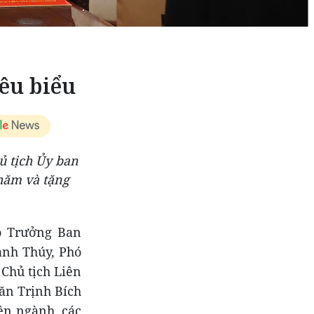
êu biểu
ủ tịch Ủy ban
hăm và tặng
ó Trưởng Ban
nh Thúy, Phó
Chủ tịch Liên
ăn Trịnh Bích
ên ngành, các