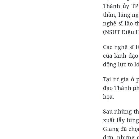
Thành ủy TP
thần, lắng n
nghệ sĩ lão 
(NSƯT Diệu H
Các nghệ sĩ 
của lãnh đạo
động lực to l
Tại tư gia ở
đạo Thành ph
họa.
Sau những th
xuất lẫy lừn
Giang đã chọ
đơn, nhưng c