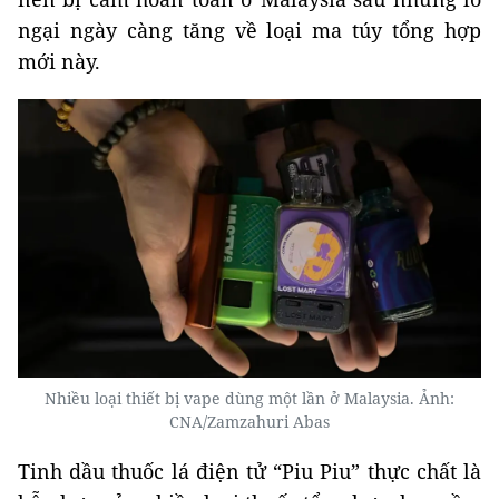
ngại ngày càng tăng về loại ma túy tổng hợp
mới này.
Nhiều loại thiết bị vape dùng một lần ở Malaysia. Ảnh:
CNA/Zamzahuri Abas
Tinh dầu thuốc lá điện tử “Piu Piu” thực chất là