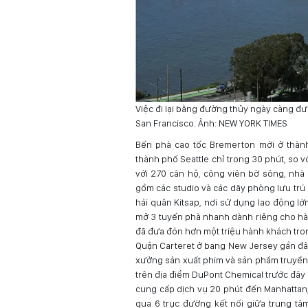
Việc đi lại bằng đường thủy ngày càng đư
San Francisco. Ảnh: NEW YORK TIMES
Bến phà cao tốc Bremerton mới ở thàn
thành phố Seattle chỉ trong 30 phút, so v
với 270 căn hộ, công viên bờ sông, nhà
gồm các studio và các dãy phòng lưu trú
hải quân Kitsap, nơi sử dụng lao động l
mở 3 tuyến phà nhanh dành riêng cho hàn
đã đưa đón hơn một triệu hành khách tro
Quận Carteret ở bang New Jersey gần đây 
xưởng sản xuất phim và sản phẩm truyền 
trên địa điểm DuPont Chemical trước đây
cung cấp dịch vụ 20 phút đến Manhattan,
qua 6 trục đường kết nối giữa trung tâ