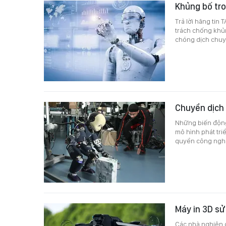
Khủng bố tro
Trả lời hãng tin
trách chống khủ
chóng dịch chuy
Chuyển dịch 
Những biến động
mô hình phát tri
quyền công ngh
Máy in 3D sử
Các nhà nghiên c