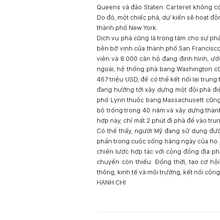
Queens và đảo Staten. Carteret không có
Do đó, một chiếc phà, dự kiến ​​sẽ hoạt đ
thành phố New York.
Dịch vụ phà cũng là trọng tâm cho sự ph
bên bờ vịnh của thành phố San Francisco
viên và 8.000 căn hộ đang định hình, ướ
ngoái, hệ thống phà bang Washington cũn
467 triệu USD, để có thể kết nối lại tru
đang hướng tới xây dựng một đội phà đi
phố Lynn thuộc bang Massachusett cũng l
bỏ trống trong 40 năm và xây dựng thàn
hợp này, chỉ mất 2 phút đi phà để vào tr
Có thể thấy, người Mỹ đang sử dụng đườ
phần trong cuộc sống hàng ngày của họ. 
chiến lược hợp tác với cộng đồng địa p
chuyển còn thiếu. Đồng thời, tạo cơ hội
thông, kinh tế và môi trường, kết nối cộn
HẠNH CHI