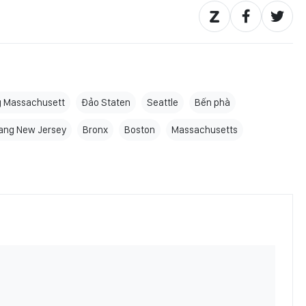
 Massachusett
Đảo Staten
Seattle
Bến phà
ang New Jersey
Bronx
Boston
Massachusetts