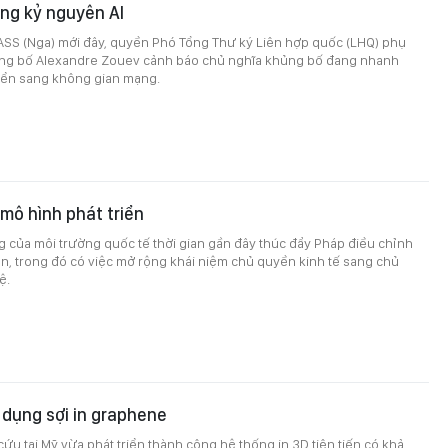
ng kỷ nguyên AI
 TASS (Nga) mới đây, quyền Phó Tổng Thư ký Liên hợp quốc (LHQ) phụ
ng bố Alexandre Zouev cảnh báo chủ nghĩa khủng bố đang nhanh
ển sang không gian mạng.
mô hình phát triển
 của môi trường quốc tế thời gian gần đây thúc đẩy Pháp điều chỉnh
ển, trong đó có việc mở rộng khái niệm chủ quyền kinh tế sang chủ
ệ.
 dụng sợi in graphene
ứu tại Mỹ vừa phát triển thành công hệ thống in 3D tiên tiến có khả