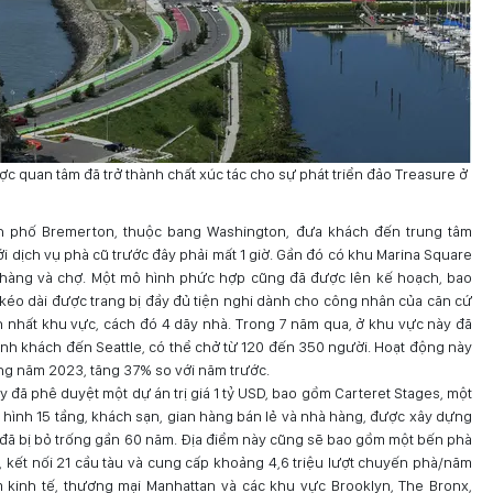
ợc quan tâm đã trở thành chất xúc tác cho sự phát triển đảo Treasure ở
h phố Bremerton, thuộc bang Washington, đưa khách đến trung tâm
ới dịch vụ phà cũ trước đây phải mất 1 giờ. Gần đó có khu Marina Square
 hàng và chợ. Một mô hình phức hợp cũng đã được lên kế hoạch, bao
 kéo dài được trang bị đầy đủ tiện nghi dành cho công nhân của căn cứ
ớn nhất khu vực, cách đó 4 dãy nhà. Trong 7 năm qua, ở khu vực này đã
h khách đến Seattle, có thể chở từ 120 đến 350 người. Hoạt động này
ng năm 2023, tăng 37% so với năm trước.
đã phê duyệt một dự án trị giá 1 tỷ USD, bao gồm Carteret Stages, một
hình 15 tầng, khách sạn, gian hàng bán lẻ và nhà hàng, được xây dựng
 đã bị bỏ trống gần 60 năm. Địa điểm này cũng sẽ bao gồm một bến phà
 kết nối 21 cầu tàu và cung cấp khoảng 4,6 triệu lượt chuyến phà/năm
m kinh tế, thương mại Manhattan và các khu vực Brooklyn, The Bronx,