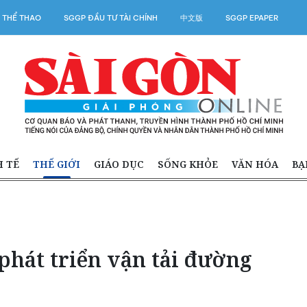
 THỂ THAO
SGGP ĐẦU TƯ TÀI CHÍNH
中文版
SGGP EPAPER
H TẾ
THẾ GIỚI
GIÁO DỤC
SỐNG KHỎE
VĂN HÓA
BẠ
 phát triển vận tải đường