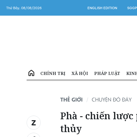
Thứ Bảy, 08/08/2026
ENGLISH EDITION
SGGP
CHÍNH TRỊ
XÃ HỘI
PHÁP LUẬT
KIN
THẾ GIỚI
CHUYỆN ĐÓ ĐÂY
Phà - chiến lược
thủy