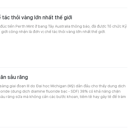
 tác thỏi vàng lớn nhất thế giới
đúc tiền Perth Mint ở bang Tây Australia thông báo, đã được Tổ chức Kỷ
giới công nhận là đơn vị chế tác thỏi vàng lớn nhất thế giới.
găn sâu răng
àng giai đoạn III do Đại học Michigan (Mỹ) dẫn đầu cho thấy dung dịch
luoride (dung dịch diamine fluoride bạc - SDF) 38% có khả năng chặn
sâu răng sữa mà không cần các bước khoan, tiêm tê hay gây tê để trám