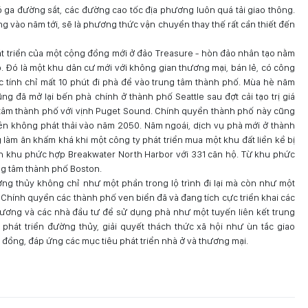
 ga đường sắt, các đường cao tốc địa phương luôn quá tải giao thông.
ộng vào năm tới, sẽ là phương thức vận chuyển thay thế rất cần thiết đến
át triển của một cộng đồng mới ở đảo Treasure - hòn đảo nhân tạo nằm
. Đó là một khu dân cư mới với không gian thương mại, bán lẻ, có công
c tính chỉ mất 10 phút đi phà để vào trung tâm thành phố. Mùa hè năm
g đã mở lại bến phà chính ở thành phố Seattle sau đợt cải tạo trị giá
ng tâm thành phố với vịnh Puget Sound. Chính quyền thành phố này cũng
ện không phát thải vào năm 2050. Năm ngoái, dịch vụ phà mới ở thành
àm ăn khấm khá khi một công ty phát triển mua một khu đất liền kề bị
h khu phức hợp Breakwater North Harbor với 331 căn hộ. Từ khu phức
ung tâm thành phố Boston.
ng thủy không chỉ như một phần trong lộ trình đi lại mà còn như một
Chính quyền các thành phố ven biển đã và đang tích cực triển khai các
hương và các nhà đầu tư để sử dụng phà như một tuyến liên kết trung
 phát triển đường thủy, giải quyết thách thức xã hội như ùn tắc giao
g đồng, đáp ứng các mục tiêu phát triển nhà ở và thương mại.