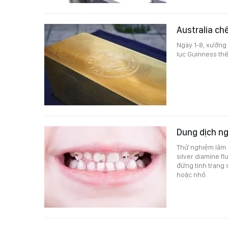
Australia chế
Ngày 1-8, xưởng 
lục Guinness thế 
Dung dịch n
Thử nghiệm lâm s
silver diamine f
đứng tình trạng 
hoặc nhổ.