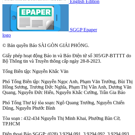
English Edition
SGGP Epaper
logo
© Bản quyền Báo SÀI GÒN GIẢI PHÓNG.
Giấy phép hoạt động Báo in và Báo Điện tử số 305/GP-BTTTT do
Bộ Thông tin và Truyền thông cấp ngày 28-8-2023.
Tổng Biên tập:
Nguyễn Khắc Văn
Phó Tổng Biên tập:
Nguyễn Ngọc Anh
,
Phạm Văn Trường
,
Bùi Thị
Hồng Sương
,
Trương Đức Nghĩa
,
Phạm Thị Vân Anh
,
Dương Văn
Quang
,
Nguyễn Đức Hiển
,
Nguyễn Khắc Cường
,
Trần Gia Bảo
Phó Tổng Thư ký tòa soạn:
Ngô Quang Trưởng
,
Nguyễn Chiến
Dũng
,
Nguyễn Phước Bình
Tòa soạn : 432-434 Nguyễn Thị Minh Khai, Phường Bàn Cờ,
TP.HCM
Điện thoại Báo SGGP: (028) 3.9294.091, 3.9294.092, 3.9294.093,