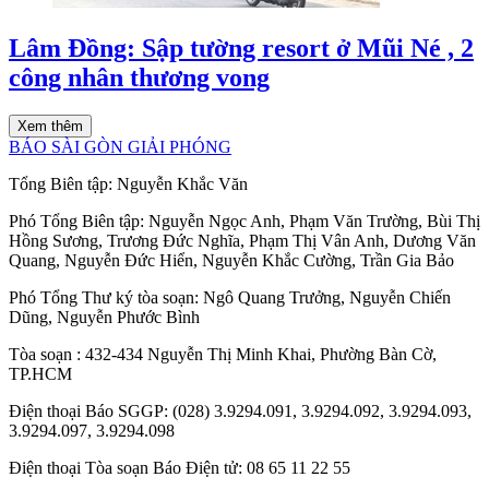
Lâm Đồng: Sập tường resort ở Mũi Né , 2
công nhân thương vong
Xem thêm
BÁO SÀI GÒN GIẢI PHÓNG
Tổng Biên tập:
Nguyễn Khắc Văn
Phó Tổng Biên tập:
Nguyễn Ngọc Anh
,
Phạm Văn Trường
,
Bùi Thị
Hồng Sương
,
Trương Đức Nghĩa
,
Phạm Thị Vân Anh
,
Dương Văn
Quang
,
Nguyễn Đức Hiển
,
Nguyễn Khắc Cường
,
Trần Gia Bảo
Phó Tổng Thư ký tòa soạn:
Ngô Quang Trưởng
,
Nguyễn Chiến
Dũng
,
Nguyễn Phước Bình
Tòa soạn
: 432-434 Nguyễn Thị Minh Khai, Phường Bàn Cờ,
TP.HCM
Điện thoại Báo SGGP
: (028) 3.9294.091, 3.9294.092, 3.9294.093,
3.9294.097, 3.9294.098
Điện thoại Tòa soạn Báo Điện tử
: 08 65 11 22 55