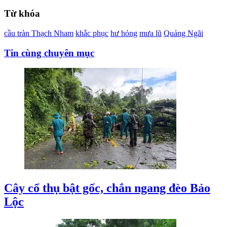
Từ khóa
cầu tràn Thạch Nham
khắc phục
hư hỏng
mưa lũ
Quảng Ngãi
Tin cùng chuyên mục
Cây cổ thụ bật gốc, chắn ngang đèo Bảo
Lộc