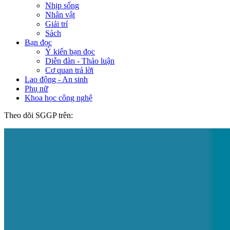
Nhịp sống
Nhân vật
Giải trí
Sách
Bạn đọc
Ý kiến bạn đọc
Diễn đàn - Thảo luận
Cơ quan trả lời
Lao động - An sinh
Phụ nữ
Khoa học công nghệ
Theo dõi SGGP trên: