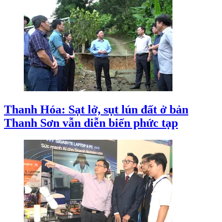
Thanh Hóa: Sạt lở, sụt lún đất ở bản
Thanh Sơn vẫn diễn biến phức tạp