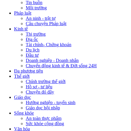
Tin buồn
Môi trường
Pháp luật
An ninh - trật tự
Câu chuyện Pháp luật
Kinh tế
Thị trường
Địa ốc
Tài chính- Chứng khoán
Du lịch
Đầu tư
Doanh nghiệp - Doanh nhân
Chuyển động kinh tế & Đời sống 24H
Đa phương tiện
Thế giới
Chính trường thế giới
Hồ sơ - tư liệu
Chuyện đó đây
Giáo dục
Hướng nghiệp - tuyển sinh
Giáo dục hội nhập
Sống khỏe
An toàn thực phẩm
Sức khỏe cộng đồng
Văn hóa