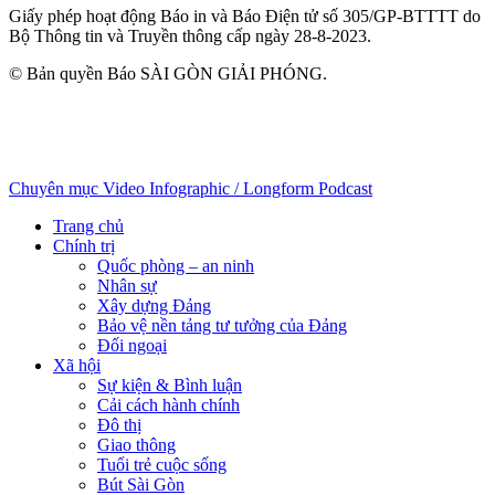
Giấy phép hoạt động Báo in và Báo Điện tử số 305/GP-BTTTT do
Bộ Thông tin và Truyền thông cấp ngày 28-8-2023.
© Bản quyền Báo SÀI GÒN GIẢI PHÓNG.
Chuyên mục
Video
Infographic / Longform
Podcast
Trang chủ
Chính trị
Quốc phòng – an ninh
Nhân sự
Xây dựng Đảng
Bảo vệ nền tảng tư tưởng của Đảng
Đối ngoại
Xã hội
Sự kiện & Bình luận
Cải cách hành chính
Đô thị
Giao thông
Tuổi trẻ cuộc sống
Bút Sài Gòn