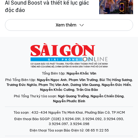
AI Sound Boost và thiết kế lục giác
độc đáo
Xem thêm
Tổng Biên tập:
Nguyễn Khắc Văn
Phó Tổng Biên tập:
Nguyễn Ngọc Anh
,
Phạm Văn Trường
,
Bùi Thị Hồng Sương
,
Trương Đức Nghĩa
,
Phạm Thị Vân Anh
,
Dương Văn Quang
,
Nguyễn Đức Hiển
,
Nguyễn Khắc Cường
,
Trần Gia Bảo
Phó Tổng Thư ký tòa soạn:
Ngô Quang Trưởng
,
Nguyễn Chiến Dũng
,
Nguyễn Phước Bình
Tòa soạn
: 432-434 Nguyễn Thị Minh Khai, Phường Bàn Cờ, TP.HCM
Điện thoại Báo SGGP
: (028) 3.9294.091, 3.9294.092, 3.9294.093,
3.9294.097, 3.9294.098
Điện thoại Tòa soạn Báo Điện tử
: 08 65 11 22 55