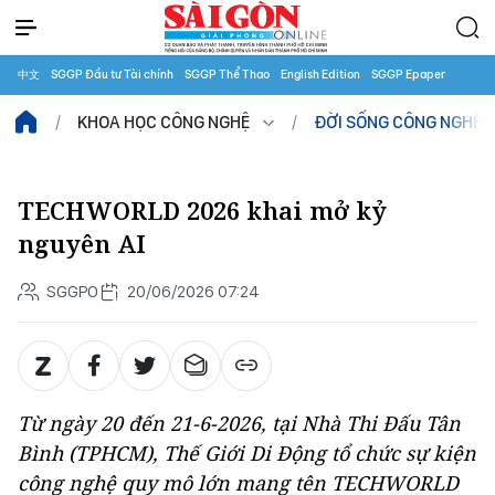
中文
SGGP Đầu tư Tài chính
SGGP Thể Thao
English Edition
SGGP Epaper
KHOA HỌC CÔNG NGHỆ
ĐỜI SỐNG CÔNG NGHỆ
TECHWORLD 2026 khai mở kỷ
nguyên AI
SGGPO
20/06/2026 07:24
Từ ngày 20 đến 21-6-2026, tại Nhà Thi Đấu Tân
Bình (TPHCM), Thế Giới Di Động tổ chức sự kiện
công nghệ quy mô lớn mang tên TECHWORLD