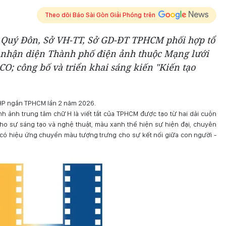
Theo dõi Báo Sài Gòn Giải Phóng trên
ê Quý Đôn, Sở VH-TT, Sở GD-ĐT TPHCM phối hợp tổ
 nhận diện Thành phố điện ảnh thuộc Mạng lưới
O; công bố và triển khai sáng kiến "Kiến tạo
HP ngắn TPHCM lần 2 năm 2026.
h ảnh trung tâm chữ H là viết tắt của TPHCM được tạo từ hai dải cuộn
ho sự sáng tạo và nghệ thuật, màu xanh thể hiện sự hiện đại, chuyên
 có hiệu ứng chuyển màu tượng trưng cho sự kết nối giữa con người -