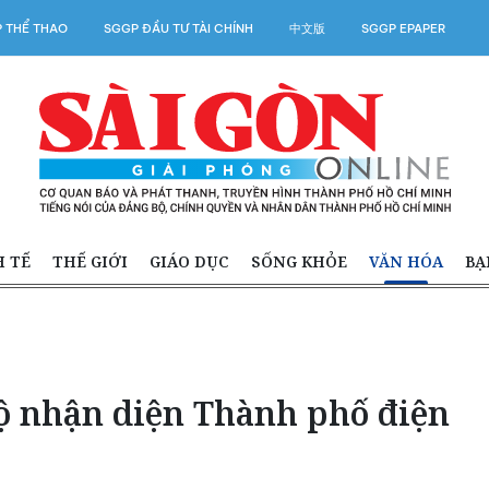
 THỂ THAO
SGGP ĐẦU TƯ TÀI CHÍNH
中文版
SGGP EPAPER
H TẾ
THẾ GIỚI
GIÁO DỤC
SỐNG KHỎE
VĂN HÓA
BẠ
 nhận diện Thành phố điện