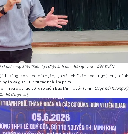
ển khai sáng kiến "Kiến tạo điện ảnh học đường". Ảnh: VĂN TUẤN
ội thi sáng tạo video clip ngắn, tạo sân chơi văn hóa - nghệ thuật dành
m ngắn và giao lưu với các nhà làm phim.
m phim và giao lưu với đạo diễn Đào Minh Uyển (phim
Cuộc hồi hương kỳ
àn bà ở trạm xe
).