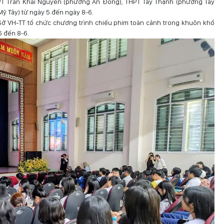
HPT Trần Khai Nguyên (phường An Đông), THPT Tây Thạnh (phường Tây
ỹ Tây) từ ngày 5 đến ngày 8-6.
ở VH-TT tổ chức chương trình chiếu phim toàn cảnh trong khuôn khổ
6 đến 8-6.