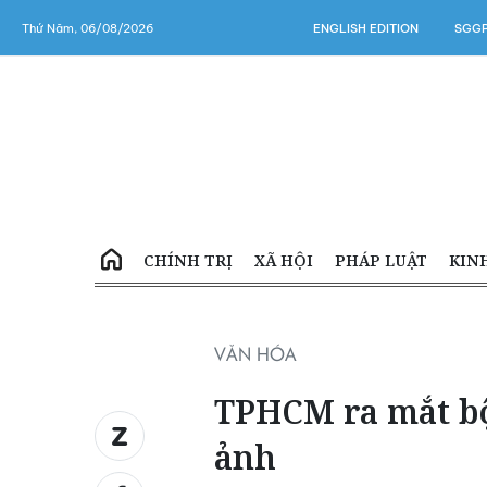
Thứ Năm, 06/08/2026
ENGLISH EDITION
SGGP
CHÍNH TRỊ
XÃ HỘI
PHÁP LUẬT
KIN
VĂN HÓA
TPHCM ra mắt bộ
ảnh