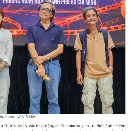
sinh. Ảnh: VĂN TUẤN
n TPHCM 2026, các hoạt động chiếu phim và giao lưu điện ảnh sẽ còn