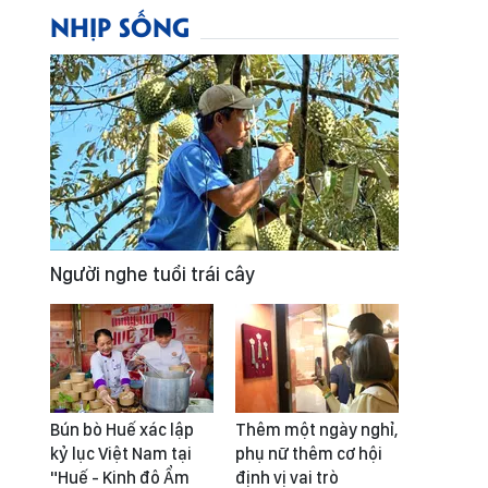
NHỊP SỐNG
Người nghe tuổi trái cây
Bún bò Huế xác lập
Thêm một ngày nghỉ,
kỷ lục Việt Nam tại
phụ nữ thêm cơ hội
"Huế - Kinh đô Ẩm
định vị vai trò