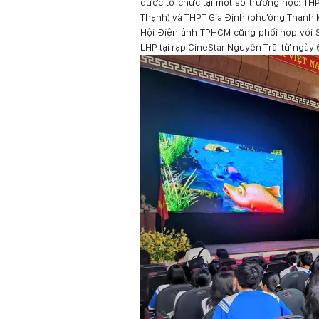
được tổ chức tại một số trường học: T
Thạnh) và THPT Gia Định (phường Thạnh M
Hội Điện ảnh TPHCM cũng phối hợp với S
LHP tại rạp CineStar Nguyễn Trãi từ ngày 