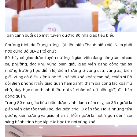
Toàn cảnh buổi gặp mặt, tuyên dương 80 nhà giáo tiêu biểu
Chương trình do Trung ương Hội Liên hiệp Thanh niên Việt Nam phối
hợp cùng Bộ GD-ĐT tổ chức.
80 thầy cô giáo được tuyên dương là giáo viên đang công tác tại các
xã, phường, đặc khu vùng biên giới; giáo viên đang công tác tại
những trường học điểm lẻ, điểm trường ở vùng sâu, vùng xa, biên
giới, vùng có điều kiện kinh tế - xã hội khó khăn; cán bộ, chiến sĩ Bộ
đội Biên phòng (thầy giáo quân hàm xanh) tham gia công tác xóa mù
chữ, dạy học cho thanh thiếu nhi và nhân dân ở biên giới, địa bàn
đóng quân.
Trong 80 nhà giáo tiêu biểu được vinh danh năm nay, có 36 người là
giáo viên dân tộc thiểu số, đại diện cho 18 dân tộc. Họ là những tấm
gương kiên cường và giàu nhân ái. Mỗi người là một “ngọn đèn” soi
sáng hành trình học tập của học trò nơi vùng khó.