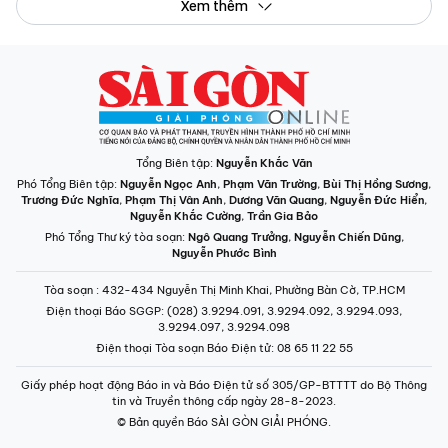
Xem thêm
Tổng Biên tập:
Nguyễn Khắc Văn
Phó Tổng Biên tập:
Nguyễn Ngọc Anh
,
Phạm Văn Trường
,
Bùi Thị Hồng Sương
,
Trương Đức Nghĩa
,
Phạm Thị Vân Anh
,
Dương Văn Quang
,
Nguyễn Đức Hiển
,
Nguyễn Khắc Cường
,
Trần Gia Bảo
Phó Tổng Thư ký tòa soạn:
Ngô Quang Trưởng
,
Nguyễn Chiến Dũng
,
Nguyễn Phước Bình
Tòa soạn
: 432-434 Nguyễn Thị Minh Khai, Phường Bàn Cờ, TP.HCM
Điện thoại Báo SGGP
: (028) 3.9294.091, 3.9294.092, 3.9294.093,
3.9294.097, 3.9294.098
Điện thoại Tòa soạn Báo Điện tử
: 08 65 11 22 55
Giấy phép hoạt động Báo in và Báo Điện tử số 305/GP-BTTTT do Bộ Thông
tin và Truyền thông cấp ngày 28-8-2023.
© Bản quyền Báo SÀI GÒN GIẢI PHÓNG.