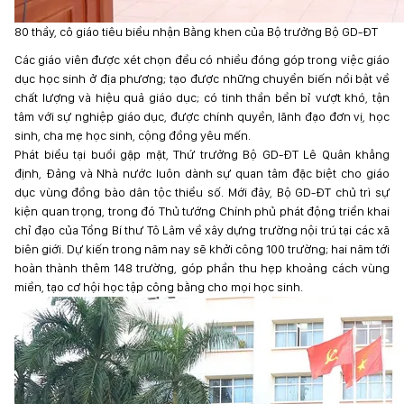
80 thầy, cô giáo tiêu biểu nhận Bằng khen của Bộ trưởng Bộ GD-ĐT
Các giáo viên được xét chọn đều có nhiều đóng góp trong việc giáo
dục học sinh ở địa phương; tạo được những chuyển biến nổi bật về
chất lượng và hiệu quả giáo dục; có tinh thần bền bỉ vượt khó, tận
tâm với sự nghiệp giáo dục, được chính quyền, lãnh đạo đơn vị, học
sinh, cha mẹ học sinh, cộng đồng yêu mến.
Phát biểu tại buổi gặp mặt, Thứ trưởng Bộ GD-ĐT Lê Quân khẳng
định, Đảng và Nhà nước luôn dành sự quan tâm đặc biệt cho giáo
dục vùng đồng bào dân tộc thiểu số. Mới đây, Bộ GD-ĐT chủ trì sự
kiện quan trọng, trong đó Thủ tướng Chính phủ phát động triển khai
chỉ đạo của Tổng Bí thư Tô Lâm về xây dựng trường nội trú tại các xã
biên giới. Dự kiến trong năm nay sẽ khởi công 100 trường; hai năm tới
hoàn thành thêm 148 trường, góp phần thu hẹp khoảng cách vùng
miền, tạo cơ hội học tập công bằng cho mọi học sinh.