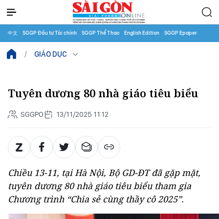
中文
SGGP Đầu tư Tài chính
SGGP Thể Thao
English Edition
SGGP Epaper
GIÁO DỤC
Tuyên dương 80 nhà giáo tiêu biểu
SGGPO
13/11/2025 11:12
Chiều 13-11, tại Hà Nội, Bộ GD-ĐT đã gặp mặt,
tuyên dương 80 nhà giáo tiêu biểu tham gia
Chương trình “Chia sẻ cùng thầy cô 2025”.