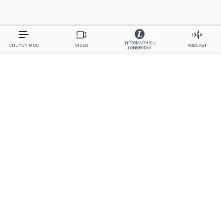
INFOGRAPHIC /
CHUYÊN MỤC
VIDEO
PODCAST
LONGFORM