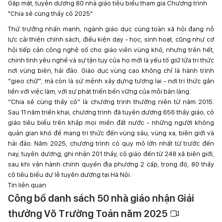
Gặp mặt, tuyên dương 80 nhà giáo tiêu biểu tham gia Chương trình
"Chia sẻ cùng thầy cô 2025"
Thứ trưởng nhấn mạnh, ngành giáo dục cùng toàn xã hội đang nỗ
lực cải thiện chính sách, điều kiện dạy - học, sinh hoạt, cũng như cơ
hội tiếp cận công nghệ số cho giáo viên vùng khó, nhưng trên hết,
chính tình yêu nghề và sự tận tụy của họ mới là yếu tố giữ lửa tri thức
nơi vùng biên, hải đảo. Giáo dục vùng cao không chỉ là hành trình
“gieo chữ”, mà còn là sứ mệnh xây dựng tương lai - nơi tri thức gắn
liền với việc làm, với sự phát triển bền vững của mỗi bản làng.
“Chia sẻ cùng thầy cô” là chương trình thường niên từ năm 2015.
Sau 11 năm triển khai, chương trình đã tuyên dương 656 thầy giáo, cô
giáo tiêu biểu trên khắp mọi miền đất nước - những người không
quản gian khó để mang tri thức đến vùng sâu, vùng xa, biên giới và
hải đảo. Năm 2025, chương trình có quy mô lớn nhất từ trước đến
nay, tuyên dương, ghi nhận 201 thầy, cô giáo đến từ 248 xã biên giới,
sau khi vận hành chính quyền địa phương 2 cấp, trong đó, 80 thầy
cô tiêu biểu dự lễ tuyên dương tại Hà Nội.
Tin liên quan
Công bố danh sách 50 nhà giáo nhận Giải
thưởng Võ Trường Toản năm 2025