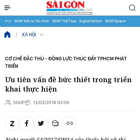
中文
SGGP Đầu tư Tài chính
SGGP Thể Thao
English Edition
SGGP Epaper
XÃ HỘI
CƠ CHẾ ĐẶC THÙ - ĐỘNG LỰC THÚC ĐẨY TPHCM PHÁT
TRIỂN
Ưu tiên vấn đề bức thiết trong triển
khai thực hiện
SGGP
13/03/2018 03:09
Nghị quyết 54/2017/QH14 của Quốc hội về thí