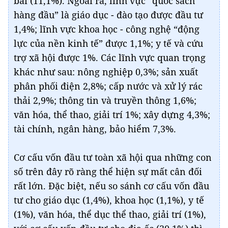
bãi (11,1%). Ngoài ra, lĩnh vực “quốc sách
hàng đầu” là giáo dục - đào tạo được đầu tư
1,4%; lĩnh vực khoa học - công nghệ “động
lực của nền kinh tế” được 1,1%; y tế và cứu
trợ xã hội được 1%. Các lĩnh vực quan trọng
khác như sau: nông nghiệp 0,3%; sản xuất
phân phối điện 2,8%; cấp nước và xử lý rác
thải 2,9%; thông tin và truyền thông 1,6%;
văn hóa, thể thao, giải trí 1%; xây dựng 4,3%;
tài chính, ngân hàng, bảo hiểm 7,3%.
Cơ cấu vốn đầu tư toàn xã hội qua những con
số trên đây rõ ràng thể hiện sự mất cân đối
rất lớn. Đặc biệt, nếu so sánh cơ cấu vốn đầu
tư cho giáo dục (1,4%), khoa học (1,1%), y tế
(1%), văn hóa, thể dục thể thao, giải trí (1%),