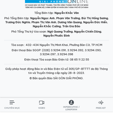
Tổng Biên tập:
Nguyễn Khắc Văn
Phó Tổng Biên tập:
Nguyễn Ngọc Anh
,
Phạm Văn Trường
,
Bùi Thị Hồng Sương
,
Trương Đức Nghĩa
,
Phạm Thị Vân Anh
,
Dương Văn Quang
,
Nguyễn Đức Hiển
,
Nguyễn Khắc Cường
,
Trần Gia Bảo
Phó Tổng Thư ký tòa soạn:
Ngô Quang Trưởng
,
Nguyễn Chiến Dũng
,
Nguyễn Phước Bình
Tòa soạn
: 432-434 Nguyễn Thị Minh Khai, Phường Bàn Cờ, TP.HCM
Điện thoại Báo SGGP
: (028) 3.9294.091, 3.9294.092, 3.9294.093,
3.9294.097, 3.9294.098
Điện thoại Tòa soạn Báo Điện tử
: 08 65 11 22 55
Giấy phép hoạt động Báo in và Báo Điện tử số 305/GP-BTTTT do Bộ Thông
tin và Truyền thông cấp ngày 28-8-2023.
© Bản quyền Báo SÀI GÒN GIẢI PHÓNG.
INFOGRAPHIC /
CHUYÊN MỤC
VIDEO
PODCAST
LONGFORM