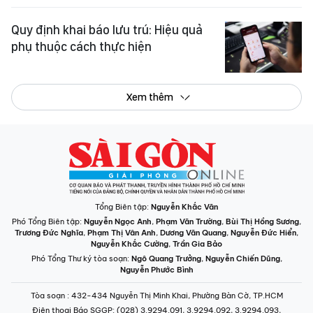
Quy định khai báo lưu trú: Hiệu quả
phụ thuộc cách thực hiện
Xem thêm
Tổng Biên tập:
Nguyễn Khắc Văn
Phó Tổng Biên tập:
Nguyễn Ngọc Anh
,
Phạm Văn Trường
,
Bùi Thị Hồng Sương
,
Trương Đức Nghĩa
,
Phạm Thị Vân Anh
,
Dương Văn Quang
,
Nguyễn Đức Hiển
,
Nguyễn Khắc Cường
,
Trần Gia Bảo
Phó Tổng Thư ký tòa soạn:
Ngô Quang Trưởng
,
Nguyễn Chiến Dũng
,
Nguyễn Phước Bình
Tòa soạn
: 432-434 Nguyễn Thị Minh Khai, Phường Bàn Cờ, TP.HCM
Điện thoại Báo SGGP
: (028) 3.9294.091, 3.9294.092, 3.9294.093,