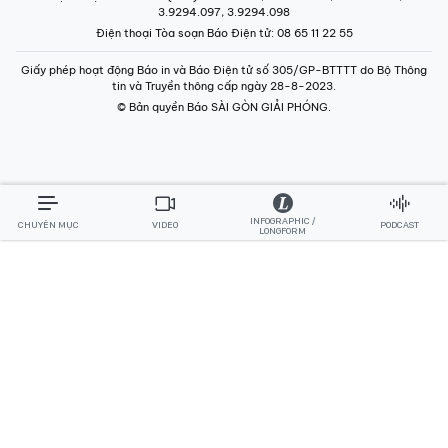
3.9294.097, 3.9294.098
Điện thoại Tòa soạn Báo Điện tử
: 08 65 11 22 55
Giấy phép hoạt động Báo in và Báo Điện tử số 305/GP-BTTTT do Bộ Thông
tin và Truyền thông cấp ngày 28-8-2023.
© Bản quyền Báo SÀI GÒN GIẢI PHÓNG.
INFOGRAPHIC /
CHUYÊN MỤC
VIDEO
PODCAST
LONGFORM