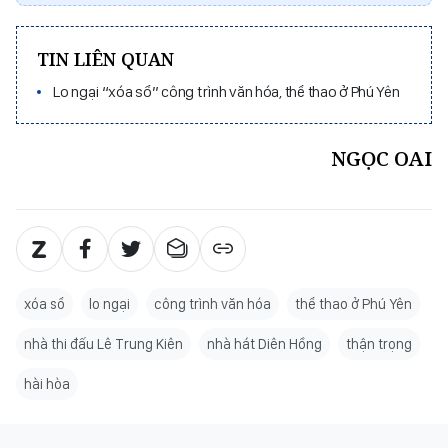
TIN LIÊN QUAN
Lo ngại “xóa sổ” công trình văn hóa, thể thao ở Phú Yên
NGỌC OAI
xóa sổ
lo ngại
công trình văn hóa
thể thao ở Phú Yên
nhà thi đấu Lê Trung Kiên
nhà hát Diên Hồng
thận trọng
hài hòa