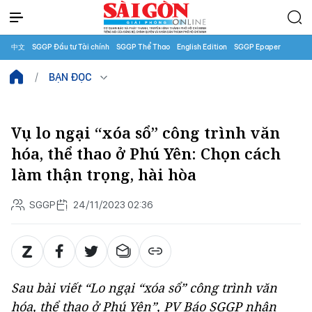
中文
SGGP Đầu tư Tài chính
SGGP Thể Thao
English Edition
SGGP Epaper
BẠN ĐỌC
Vụ lo ngại “xóa sổ” công trình văn
hóa, thể thao ở Phú Yên: Chọn cách
làm thận trọng, hài hòa
SGGP
24/11/2023 02:36
Sau bài viết “Lo ngại “xóa sổ” công trình văn
hóa, thể thao ở Phú Yên”, PV Báo SGGP nhận