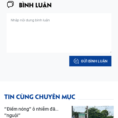
BÌNH LUẬN
GỬI BÌNH LUẬN
TIN CÙNG CHUYÊN MỤC
“Điểm nóng” ô nhiễm đã...
“nguội”