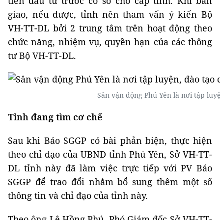
tiên đầu tư trước cơ sở cho cấp tỉnh. Khi bàn
giao, nếu được, tỉnh nên tham vấn ý kiến Bộ
VH-TT-DL bởi 2 trung tâm trên hoạt động theo
chức năng, nhiệm vụ, quyền hạn của các thông
tư Bộ VH-TT-DL.
Sân vận động Phú Yên là nơi tập luy
Tỉnh đang tìm cơ chế
Sau khi Báo SGGP có bài phản biện, thực hiện
theo chỉ đạo của UBND tỉnh Phú Yên, Sở VH-TT-
DL tỉnh này đã làm việc trực tiếp với PV Báo
SGGP để trao đổi nhằm bổ sung thêm một số
thông tin và chỉ đạo của tỉnh này.
Theo ông Lê Hồng Phú, Phó Giám đốc Sở VH-TT-