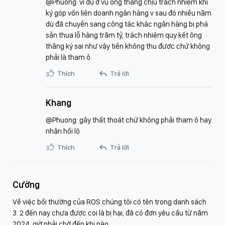
@Phuong: ví dụ ở vụ ông thăng chịu trách nhiệm khi
ký góp vốn liên doanh ngân hàng v sau đó nhiều năm
dù đã chuyển sang công tác khác ngân hàng bị phá
sản thua lỗ hàng trăm tỷ, trách nhiệm quy kết ông
thăng ký sai như vậy tiền không thu được chứ không
phải là tham ô.
Thích
Trả lời
Khang
@Phuong: gây thất thoát chứ không phải tham ô hay
nhận hối lộ
Thích
Trả lời
Cường
Về việc bồi thường của ROS chúng tôi có tên trong danh sách
3. 2 đến nay chưa được coi là bị hại, đã có đơn yêu cầu từ năm
2024, giờ phải chờ đến khi nào