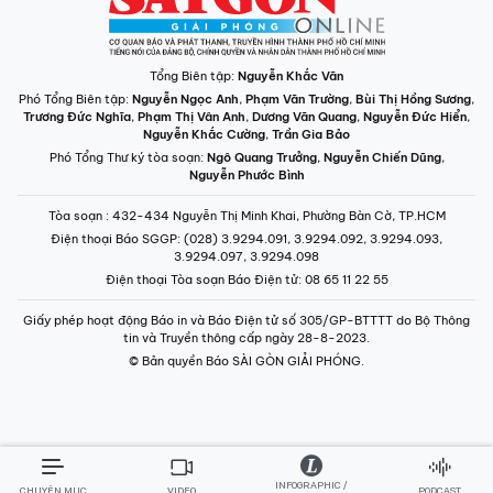
Tổng Biên tập:
Nguyễn Khắc Văn
Phó Tổng Biên tập:
Nguyễn Ngọc Anh
,
Phạm Văn Trường
,
Bùi Thị Hồng Sương
,
Trương Đức Nghĩa
,
Phạm Thị Vân Anh
,
Dương Văn Quang
,
Nguyễn Đức Hiển
,
Nguyễn Khắc Cường
,
Trần Gia Bảo
Phó Tổng Thư ký tòa soạn:
Ngô Quang Trưởng
,
Nguyễn Chiến Dũng
,
Nguyễn Phước Bình
Tòa soạn
: 432-434 Nguyễn Thị Minh Khai, Phường Bàn Cờ, TP.HCM
Điện thoại Báo SGGP
: (028) 3.9294.091, 3.9294.092, 3.9294.093,
3.9294.097, 3.9294.098
Điện thoại Tòa soạn Báo Điện tử
: 08 65 11 22 55
Giấy phép hoạt động Báo in và Báo Điện tử số 305/GP-BTTTT do Bộ Thông
tin và Truyền thông cấp ngày 28-8-2023.
© Bản quyền Báo SÀI GÒN GIẢI PHÓNG.
INFOGRAPHIC /
CHUYÊN MỤC
VIDEO
PODCAST
LONGFORM