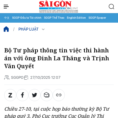
中文
SGGP Đầu tư Tài chính
SGGP Thể Thao
English Edition
SGGP Epaper
PHÁP LUẬT
Bộ Tư pháp thông tin việc thi hành
án với ông Đinh La Thăng và Trịnh
Văn Quyết
SGGPO
27/10/2025 12:07
Chiều 27-10, tại cuộc họp báo thường kỳ Bộ Tư
pháp quý 3, Phó Cục trưởng Cục Quản lý Thi