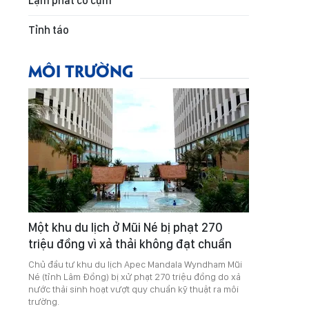
Lạm phát co cụm
Tỉnh táo
MÔI TRƯỜNG
Một khu du lịch ở Mũi Né bị phạt 270
triệu đồng vì xả thải không đạt chuẩn
Chủ đầu tư khu du lịch Apec Mandala Wyndham Mũi
Né (tỉnh Lâm Đồng) bị xử phạt 270 triệu đồng do xả
nước thải sinh hoạt vượt quy chuẩn kỹ thuật ra môi
trường.