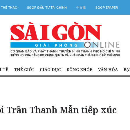
 THỂ THAO
SGGP ĐẦU TƯ TÀI CHÍNH
中文版
SGGP EPAPER
H TẾ
THẾ GIỚI
GIÁO DỤC
SỐNG KHỎE
VĂN HÓA
BẠ
ội Trần Thanh Mẫn tiếp xúc