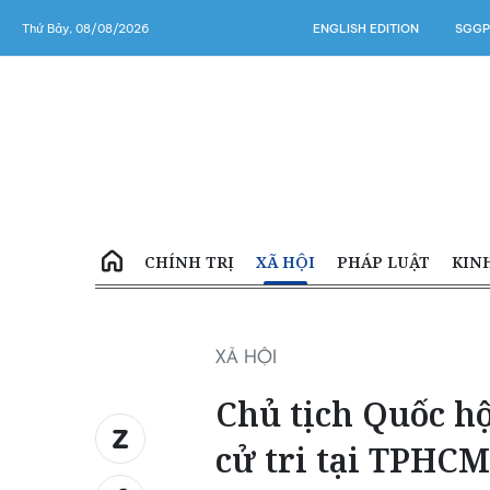
Thứ Bảy, 08/08/2026
ENGLISH EDITION
SGGP
CHÍNH TRỊ
XÃ HỘI
PHÁP LUẬT
KIN
XÃ HỘI
Chủ tịch Quốc h
cử tri tại TPHCM