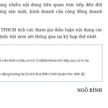
ùng nhiều nội dung liên quan trực tiếp đến đời
ộng sản xuất, kinh doanh của cộng đồng doanh
TPHCM tích cực tham gia thảo luận nội dung các
Quốc hội xem xét thông qua tại kỳ họp thứ nhất.
 viên Đơn vị bầu cử số 12 ĐBQH khóa XVI tiếp xúc cử tri tại
n dâng hương tại Di tích Địa điểm Dinh Quận Hóc Môn
NGÔ BÌNH