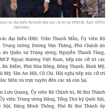
ng các đại biểu dự buổi tiếp xúc cử tri tại TPHCM. Ảnh: DŨNG
PHƯƠNG
ác đại biểu (ĐB): Trần Thanh Mẫn, Ủy viên Bộ
ội; Trung tướng Dương Văn Thăng, Phó Chánh án
a án Quân sự Trung ương; Nguyễn Thanh Tùng,
CP Ngoại thương Việt Nam, tiếp xúc cử tri các
, Bà Điểm, Phú Hòa Đông, Đông Thạnh, Bình Mỹ,
Mỹ, Tân An Hội, Củ Chi. Hội nghị tiếp xúc cử tri
 Hóc Môn và trực tuyến đến các xã còn lại.
ần Lưu Quang, Ủy viên Bộ Chính trị, Bí thư Thành
y viên Trung ương Đảng, Tổng Thư ký Quốc hội,
 hội; Đặng Minh Thông, Phó Bí thư Thành ủy