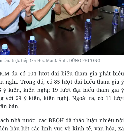
điểm cầu trực tiếp (xã Hóc Môn). Ảnh: DŨNG PHƯƠNG
M đã có 104 lượt đại biểu tham gia phát biểu
ến nghị. Trong đó, có 85 lượt đại biểu tham gia ý
5 ý kiến, kiến nghị; 19 lượt đại biểu tham gia ý
g với 69 ý kiến, kiến nghị. Ngoài ra, có 11 lượt
văn bản.
 sách nhà nước, các ĐBQH đã thảo luận nhiều nội
ến hầu hết các lĩnh vực về kinh tế, văn hóa, xã