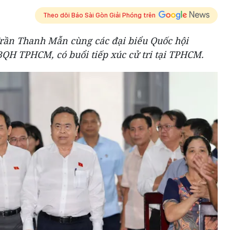
Theo dõi Báo Sài Gòn Giải Phóng trên
Trần Thanh Mẫn cùng các đại biểu Quốc hội
BQH TPHCM, có buổi tiếp xúc cử tri tại TPHCM.