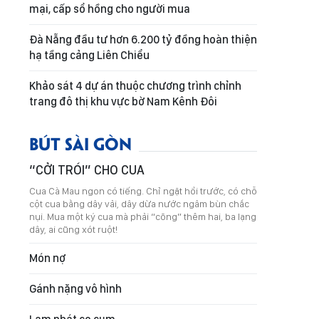
mại, cấp sổ hồng cho người mua
Đà Nẵng đầu tư hơn 6.200 tỷ đồng hoàn thiện
hạ tầng cảng Liên Chiểu
Khảo sát 4 dự án thuộc chương trình chỉnh
trang đô thị khu vực bờ Nam Kênh Đôi
BÚT SÀI GÒN
“CỞI TRÓI” CHO CUA
Cua Cà Mau ngon có tiếng. Chỉ ngặt hồi trước, có chỗ
cột cua bằng dây vải, dây dừa nước ngâm bùn chắc
nụi. Mua một ký cua mà phải “cõng” thêm hai, ba lạng
dây, ai cũng xót ruột!
Món nợ
Gánh nặng vô hình