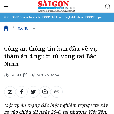
中文
SGGP Đầu tư Tài chính
SGGP Thể Thao
English Edition
SGGP Epaper
XÃ HỘI
Công an thông tin ban đầu về vụ
thảm án 4 người tử vong tại Bắc
Ninh
SGGPO
21/06/2026 02:54
Một vụ án mạng đặc biệt nghiêm trọng vừa xảy
ra vào chiều tối ngày 20-6, tại phường Việt Yên,