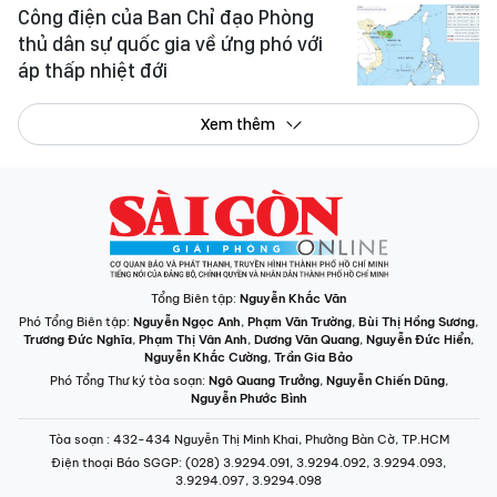
Công điện của Ban Chỉ đạo Phòng
thủ dân sự quốc gia về ứng phó với
áp thấp nhiệt đới
Xem thêm
Tổng Biên tập:
Nguyễn Khắc Văn
Phó Tổng Biên tập:
Nguyễn Ngọc Anh
,
Phạm Văn Trường
,
Bùi Thị Hồng Sương
,
Trương Đức Nghĩa
,
Phạm Thị Vân Anh
,
Dương Văn Quang
,
Nguyễn Đức Hiển
,
Nguyễn Khắc Cường
,
Trần Gia Bảo
Phó Tổng Thư ký tòa soạn:
Ngô Quang Trưởng
,
Nguyễn Chiến Dũng
,
Nguyễn Phước Bình
Tòa soạn
: 432-434 Nguyễn Thị Minh Khai, Phường Bàn Cờ, TP.HCM
Điện thoại Báo SGGP
: (028) 3.9294.091, 3.9294.092, 3.9294.093,
3.9294.097, 3.9294.098