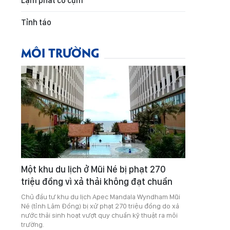
Lạm phát co cụm
Tỉnh táo
MÔI TRƯỜNG
Một khu du lịch ở Mũi Né bị phạt 270
triệu đồng vì xả thải không đạt chuẩn
Chủ đầu tư khu du lịch Apec Mandala Wyndham Mũi
Né (tỉnh Lâm Đồng) bị xử phạt 270 triệu đồng do xả
nước thải sinh hoạt vượt quy chuẩn kỹ thuật ra môi
trường.