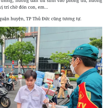
o thông; hướng dẫn thí sinh vào phòng thi, hướng
vị trí chờ đón con, em…
 quận huyện, TP Thủ Đức cũng tương tự.