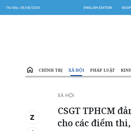
Thứ Bảy, 08/08/2026
ENGLISH EDITION
SGGP
CHÍNH TRỊ
XÃ HỘI
PHÁP LUẬT
KIN
XÃ HỘI
CSGT TPHCM đảm 
cho các điểm thi