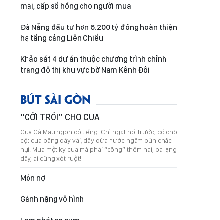
mại, cấp sổ hồng cho người mua
Đà Nẵng đầu tư hơn 6.200 tỷ đồng hoàn thiện
hạ tầng cảng Liên Chiểu
Khảo sát 4 dự án thuộc chương trình chỉnh
trang đô thị khu vực bờ Nam Kênh Đôi
BÚT SÀI GÒN
“CỞI TRÓI” CHO CUA
Cua Cà Mau ngon có tiếng. Chỉ ngặt hồi trước, có chỗ
cột cua bằng dây vải, dây dừa nước ngâm bùn chắc
nụi. Mua một ký cua mà phải “cõng” thêm hai, ba lạng
dây, ai cũng xót ruột!
Món nợ
Gánh nặng vô hình