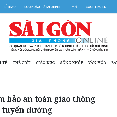
 THỂ THAO
SGGP ĐẦU TƯ TÀI CHÍNH
中文版
SGGP EPAPER
H TẾ
THẾ GIỚI
GIÁO DỤC
SỐNG KHỎE
VĂN HÓA
BẠ
bảo an toàn giao thông
, tuyến đường