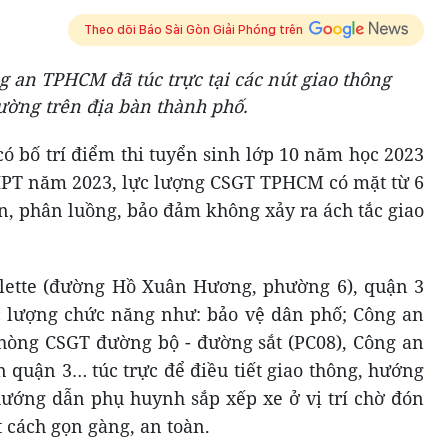
Theo dõi Báo Sài Gòn Giải Phóng trên
ng an TPHCM đã túc trực tại các nút giao thông
ường trên địa bàn thành phố.
có bố trí điểm thi tuyển sinh lớp 10 năm học 2023
 THPT năm 2023, lực lượng CSGT TPHCM có mặt từ 6
n, phân luồng, bảo đảm không xảy ra ách tắc giao
olette (đường Hồ Xuân Hương, phường 6), quận 3
c lượng chức năng như: bảo vệ dân phố; Công an
hòng CSGT đường bộ - đường sắt (PC08), Công an
quận 3… túc trực để điều tiết giao thông, hướng
 hướng dẫn phụ huynh sắp xếp xe ở vị trí chờ đón
t cách gọn gàng, an toàn.