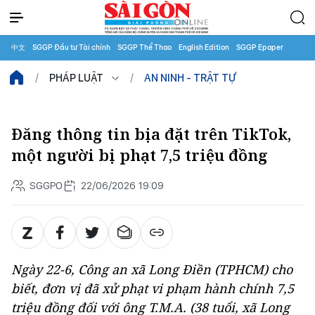
中文
SGGP Đầu tư Tài chính
SGGP Thể Thao
English Edition
SGGP Epaper
PHÁP LUẬT
AN NINH - TRẬT TỰ
Đăng thông tin bịa đặt trên TikTok,
một người bị phạt 7,5 triệu đồng
SGGPO
22/06/2026 19:09
Ngày 22-6, Công an xã Long Điền (TPHCM) cho
biết, đơn vị đã xử phạt vi phạm hành chính 7,5
triệu đồng đối với ông T.M.A. (38 tuổi, xã Long