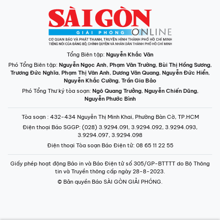
Tổng Biên tập:
Nguyễn Khắc Văn
Phó Tổng Biên tập:
Nguyễn Ngọc Anh
,
Phạm Văn Trường
,
Bùi Thị Hồng Sương
,
Trương Đức Nghĩa
,
Phạm Thị Vân Anh
,
Dương Văn Quang
,
Nguyễn Đức Hiển
,
Nguyễn Khắc Cường
,
Trần Gia Bảo
Phó Tổng Thư ký tòa soạn:
Ngô Quang Trưởng
,
Nguyễn Chiến Dũng
,
Nguyễn Phước Bình
Tòa soạn
: 432-434 Nguyễn Thị Minh Khai, Phường Bàn Cờ, TP.HCM
Điện thoại Báo SGGP
: (028) 3.9294.091, 3.9294.092, 3.9294.093,
3.9294.097, 3.9294.098
Điện thoại Tòa soạn Báo Điện tử
: 08 65 11 22 55
Giấy phép hoạt động Báo in và Báo Điện tử số 305/GP-BTTTT do Bộ Thông
tin và Truyền thông cấp ngày 28-8-2023.
© Bản quyền Báo SÀI GÒN GIẢI PHÓNG.