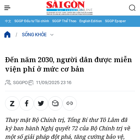
中文
SGGP Đầu tư Tài chính
SGGP Thể Thao
English Edition
SGGP Epaper
SỐNG KHỎE
Đến năm 2030, người dân được miễn
viện phí ở mức cơ bản
SGGPO
11/09/2025 23:16
Thay mặt Bộ Chính trị, Tổng Bí thư Tô Lâm đã
ký ban hành Nghị quyết 72 của Bộ Chính trị về
một số giải pháp đột phá, tăng cường bảo vệ,