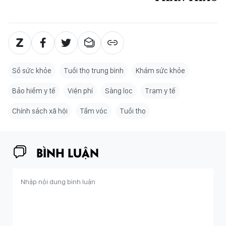
Sổ sức khỏe
Tuổi thọ trung bình
Khám sức khỏe
Bảo hiểm y tế
Viện phí
Sàng lọc
Trạm y tế
Chính sách xã hội
Tầm vóc
Tuổi thọ
BÌNH LUẬN