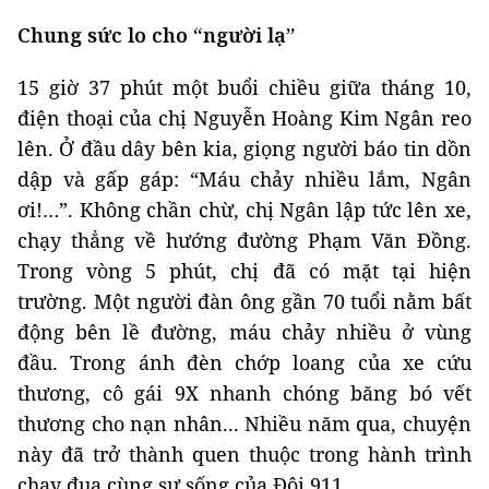
Chung sức lo cho “người lạ”
15 giờ 37 phút một buổi chiều giữa tháng 10,
điện thoại của chị Nguyễn Hoàng Kim Ngân reo
lên. Ở đầu dây bên kia, giọng người báo tin dồn
dập và gấp gáp: “Máu chảy nhiều lắm, Ngân
ơi!…”. Không chần chừ, chị Ngân lập tức lên xe,
chạy thẳng về hướng đường Phạm Văn Đồng.
Trong vòng 5 phút, chị đã có mặt tại hiện
trường. Một người đàn ông gần 70 tuổi nằm bất
động bên lề đường, máu chảy nhiều ở vùng
đầu. Trong ánh đèn chớp loang của xe cứu
thương, cô gái 9X nhanh chóng băng bó vết
thương cho nạn nhân... Nhiều năm qua, chuyện
này đã trở thành quen thuộc trong hành trình
chạy đua cùng sự sống của Đội 911.