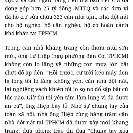
vực 2 và các ngân hàng trên địa bàn TPHCM đã
đóng góp hơn 25 tỷ đồng, MTTQ và các đơn vị
đã hỗ trợ sửa chữa 323 căn nhà tạm, nhà dột nát
cho hộ nghèo, hộ cận nghèo, hộ có hoàn cảnh
khó khăn tại TPHCM.
Trong căn nhà khang trang còn thơm mùi sơn
mới, ông Lư Hiệp (ngụ phường Bàn Cờ, TPHCM)
không còn lo lắng về những cơn mưa lớn bất
chợt đổ ập đến. “Hồi trước, cứ trời kéo mây đen
là lòng tôi lo lắng không yên, căn nhà dột nát,
lại nghiêng vách khiến tôi lo sợ nó đổ sập bất cứ
lúc nào. Giờ thì tôi yên tâm làm lụng vì đã được
an cư”, ông Hiệp bày tỏ. Nhờ sự chung tay của
toàn xã hội, nhà ông Hiệp cùng hàng trăm căn
nhà dột nát tại TPHCM đã được xây mới khang
trang, đưa phong trào thi đua “Chung tay xóa