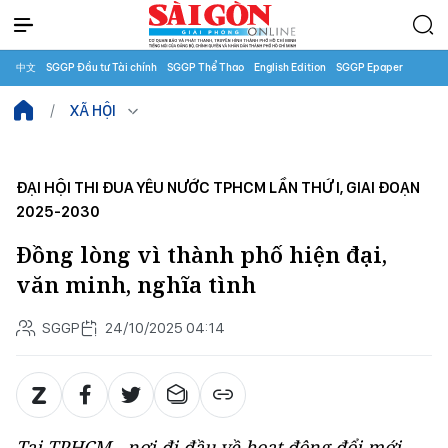
中文
SGGP Đầu tư Tài chính
SGGP Thể Thao
English Edition
SGGP Epaper
XÃ HỘI
ĐẠI HỘI THI ĐUA YÊU NƯỚC TPHCM LẦN THỨ I, GIAI ĐOẠN
2025-2030
Đồng lòng vì thành phố hiện đại,
văn minh, nghĩa tình
SGGP
24/10/2025 04:14
Tại TPHCM - nơi đi đầu về hoạt động đổi mới,