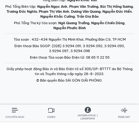
Phó Tổng Biên tập:
Nguyễn Ngọc Anh
,
Phạm Văn Trường
,
Bùi Thị Hồng Sương
,
Trương Đức Nghĩa
,
Phạm Thị Vân Anh
,
Dương Văn Quang
,
Nguyễn Đức Hiển
,
Nguyễn Khắc Cường
,
Trần Gia Bảo
Phó Tổng Thư ký tòa soạn:
Ngô Quang Trưởng
,
Nguyễn Chiến Dũng
,
Nguyễn Phước Bình
Tòa soạn
: 432-434 Nguyễn Thị Minh Khai, Phường Bàn Cờ, TP.HCM
Điện thoại Báo SGGP
: (028) 3.9294.091, 3.9294.092, 3.9294.093,
3.9294.097, 3.9294.098
Điện thoại Tòa soạn Báo Điện tử
: 08 65 11 22 55
Giấy phép hoạt động Báo in và Báo Điện tử số 305/GP-BTTTT do Bộ Thông
tin và Truyền thông cấp ngày 28-8-2023.
© Bản quyền Báo SÀI GÒN GIẢI PHÓNG.
INFOGRAPHIC /
CHUYÊN MỤC
VIDEO
PODCAST
LONGFORM