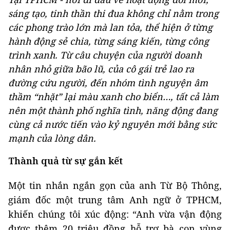
sáng tạo, tinh thần thi đua không chỉ nằm trong
các phong trào lớn mà lan tỏa, thể hiện ở từng
hành động sẻ chia, từng sáng kiến, từng công
trình xanh. Từ câu chuyện của người doanh
nhân nhỏ giữa bão lũ, của cô gái trẻ lao ra
đường cứu người, đến nhóm tình nguyện âm
thầm “nhặt” lại màu xanh cho biển…, tất cả làm
nên một thành phố nghĩa tình, năng động đang
cùng cả nước tiến vào kỷ nguyên mới bằng sức
mạnh của lòng dân.
Thành quả từ sự gắn kết
Một tin nhắn ngắn gọn của anh Từ Bộ Thông,
giám đốc một trung tâm Anh ngữ ở TPHCM,
khiến chúng tôi xúc động: “Anh vừa vận động
được thêm 20 triệu đồng hỗ trợ bà con vùng