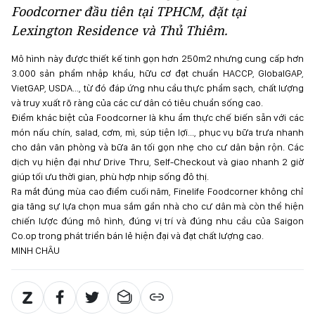
Foodcorner đầu tiên tại TPHCM, đặt tại
Lexington Residence và Thủ Thiêm.
Mô hình này được thiết kế tinh gọn hơn 250m2 nhưng cung cấp hơn
3.000 sản phẩm nhập khẩu, hữu cơ đạt chuẩn HACCP, GlobalGAP,
VietGAP, USDA..., từ đó đáp ứng nhu cầu thực phẩm sạch, chất lượng
và truy xuất rõ ràng của các cư dân có tiêu chuẩn sống cao.
Điểm khác biệt của Foodcorner là khu ẩm thực chế biến sẵn với các
món nấu chín, salad, cơm, mì, súp tiện lợi..., phục vụ bữa trưa nhanh
cho dân văn phòng và bữa ăn tối gọn nhẹ cho cư dân bận rộn. Các
dịch vụ hiện đại như Drive Thru, Self-Checkout và giao nhanh 2 giờ
giúp tối ưu thời gian, phù hợp nhịp sống đô thị.
Ra mắt đúng mùa cao điểm cuối năm, Finelife Foodcorner không chỉ
gia tăng sự lựa chọn mua sắm gần nhà cho cư dân mà còn thể hiện
chiến lược đúng mô hình, đúng vị trí và đúng nhu cầu của Saigon
Co.op trong phát triển bán lẻ hiện đại và đạt chất lượng cao.
MINH CHÂU