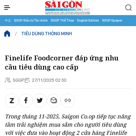
中文
SGGP Đầu tư Tài chính
SGGP Thể Thao
English Edition
SGGP Epaper
TIÊU DÙNG THÔNG MINH
Finelife Foodcorner đáp ứng nhu
cầu tiêu dùng cao cấp
SGGP
27/11/2025 02:30
Trong tháng 11-2025, Saigon Co.op tiếp tục nâng
tầm trải nghiệm mua sắm cho người tiêu dùng
với việc đưa vào hoạt động 2 cửa hàng Finelife