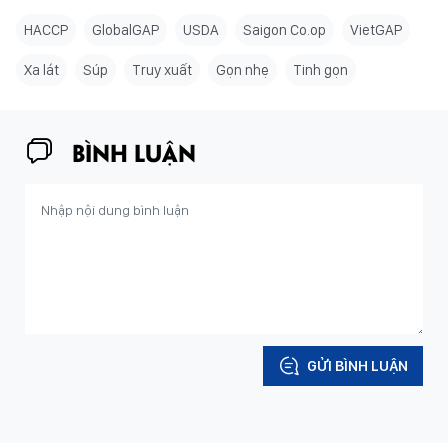
HACCP
GlobalGAP
USDA
Saigon Co.op
VietGAP
Xa lát
Súp
Truy xuất
Gọn nhẹ
Tinh gọn
BÌNH LUẬN
GỬI BÌNH LUẬN