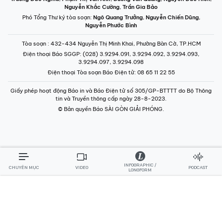
Nguyễn Khắc Cường
,
Trần Gia Bảo
Phó Tổng Thư ký tòa soạn:
Ngô Quang Trưởng
,
Nguyễn Chiến Dũng
,
Nguyễn Phước Bình
Tòa soạn
: 432-434 Nguyễn Thị Minh Khai, Phường Bàn Cờ, TP.HCM
Điện thoại Báo SGGP
: (028) 3.9294.091, 3.9294.092, 3.9294.093,
3.9294.097, 3.9294.098
Điện thoại Tòa soạn Báo Điện tử
: 08 65 11 22 55
Giấy phép hoạt động Báo in và Báo Điện tử số 305/GP-BTTTT do Bộ Thông
tin và Truyền thông cấp ngày 28-8-2023.
© Bản quyền Báo SÀI GÒN GIẢI PHÓNG.
INFOGRAPHIC /
CHUYÊN MỤC
VIDEO
PODCAST
LONGFORM