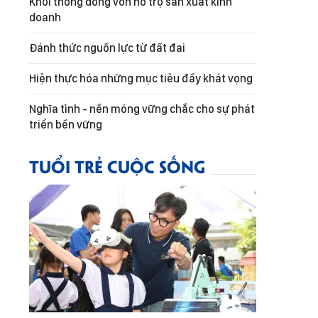
Khơi thông dòng vốn hỗ trợ sản xuất kinh
doanh
Đánh thức nguồn lực từ đất đai
Hiện thực hóa những mục tiêu đầy khát vọng
Nghĩa tình - nền móng vững chắc cho sự phát
triển bền vững
TUỔI TRẺ CUỘC SỐNG