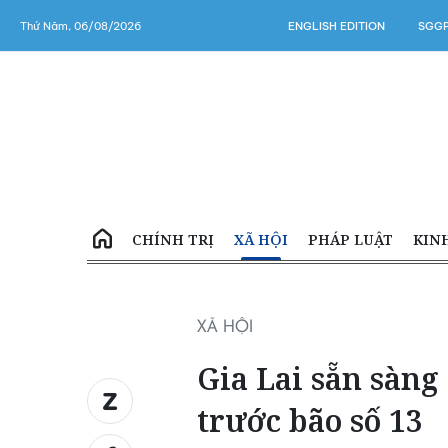
Thứ Năm, 06/08/2026
ENGLISH EDITION
SGGP
CHÍNH TRỊ
XÃ HỘI
PHÁP LUẬT
KIN
XÃ HỘI
Gia Lai sẵn sàng
trước bão số 13