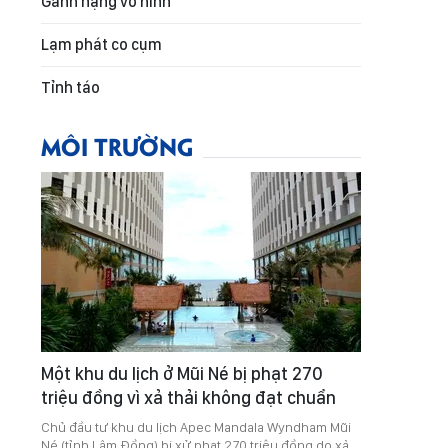
Gánh nặng vô hình
Lạm phát co cụm
Tỉnh táo
MÔI TRƯỜNG
Một khu du lịch ở Mũi Né bị phạt 270
triệu đồng vì xả thải không đạt chuẩn
Chủ đầu tư khu du lịch Apec Mandala Wyndham Mũi
Né (tỉnh Lâm Đồng) bị xử phạt 270 triệu đồng do xả