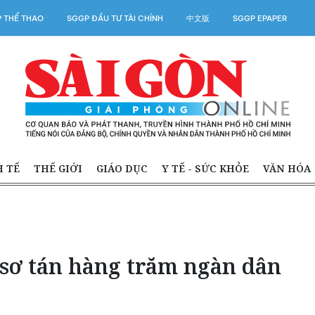
 THỂ THAO
SGGP ĐẦU TƯ TÀI CHÍNH
中文版
SGGP EPAPER
H TẾ
THẾ GIỚI
GIÁO DỤC
Y TẾ - SỨC KHỎE
VĂN HÓA
 sơ tán hàng trăm ngàn dân