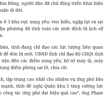
phía Đông, người dân đã chủ động triển khai biện
uận di dời.
n ở 3 khu vực xung yếu: ven biển, ngập lụt và sạt
 địa phương đã tính toán các mức đỉnh lũ lịch sử
n.
 bàn, tỉnh đang chỉ đạo các lực lượng liên quan
ình để đón lũ mới. UBND tỉnh chỉ đạo Bộ CHQS tỉnh
tiện đến các điểm xung yếu; bố trí máy ủi, máy
trọng điểm phòng sạt lở, chia cắt.
nh, tập trung cao nhất cho nhiệm vụ ứng phó bão
t mạnh, tỉnh đề nghị Quân khu 5 tăng cường lực
o công tác ứng phó đạt hiệu quả cao”, ông Phạm