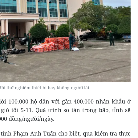
ội thử nghiệm thiết bị bay không người lái
 dời 100.000 hộ dân với gần 400.000 nhân khẩu ở
iờ tối 5-11. Quá trình sơ tán trong bão, tỉnh sẽ
.000 đồng/người/ngày.
 tỉnh Phạm Anh Tuấn cho biết, qua kiểm tra thực