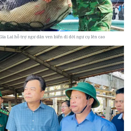
Gia Lai hỗ trợ ngư dân ven biển di dời ngư cụ lên cao