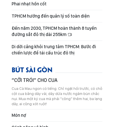
Phai nhạt hồn cốt
TPHCM hướng đến quản lý số toàn diện
Đến năm 2030, TPHCM hoàn thành 8 tuyến
đường sắt đô thị dài 255km
Di dời cảng khỏi trung tâm TPHCM: Bước đi
chiến lược để tái cấu trúc đô thị
BÚT SÀI GÒN
“CỞI TRÓI” CHO CUA
Cua Cà Mau ngon có tiếng. Chỉ ngặt hồi trước, có chỗ
cột cua bằng dây vải, dây dừa nước ngâm bùn chắc
nụi. Mua một ký cua mà phải “cõng” thêm hai, ba lạng
dây, ai cũng xót ruột!
Món nợ