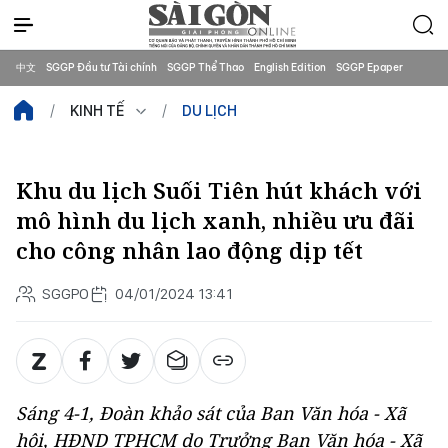
中文
SGGP Đầu tư Tài chính
SGGP Thể Thao
English Edition
SGGP Epaper
KINH TẾ
DU LỊCH
Khu du lịch Suối Tiên hút khách với
mô hình du lịch xanh, nhiều ưu đãi
cho công nhân lao động dịp tết
SGGPO
04/01/2024 13:41
Sáng 4-1, Đoàn khảo sát của Ban Văn hóa - Xã
hội, HĐND TPHCM do Trưởng Ban Văn hóa - Xã