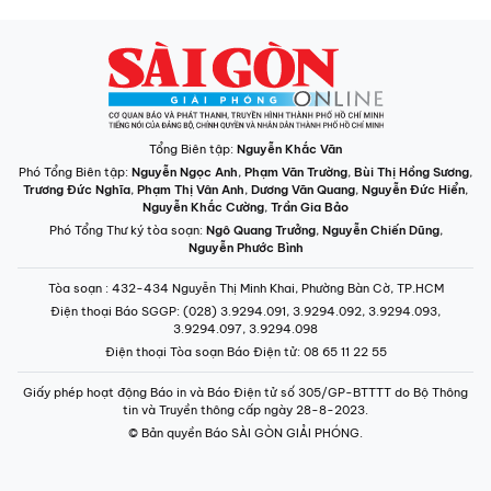
Tổng Biên tập:
Nguyễn Khắc Văn
Phó Tổng Biên tập:
Nguyễn Ngọc Anh
,
Phạm Văn Trường
,
Bùi Thị Hồng Sương
,
Trương Đức Nghĩa
,
Phạm Thị Vân Anh
,
Dương Văn Quang
,
Nguyễn Đức Hiển
,
Nguyễn Khắc Cường
,
Trần Gia Bảo
Phó Tổng Thư ký tòa soạn:
Ngô Quang Trưởng
,
Nguyễn Chiến Dũng
,
Nguyễn Phước Bình
Tòa soạn
: 432-434 Nguyễn Thị Minh Khai, Phường Bàn Cờ, TP.HCM
Điện thoại Báo SGGP
: (028) 3.9294.091, 3.9294.092, 3.9294.093,
3.9294.097, 3.9294.098
Điện thoại Tòa soạn Báo Điện tử
: 08 65 11 22 55
Giấy phép hoạt động Báo in và Báo Điện tử số 305/GP-BTTTT do Bộ Thông
tin và Truyền thông cấp ngày 28-8-2023.
© Bản quyền Báo SÀI GÒN GIẢI PHÓNG.