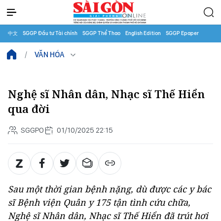
中文
SGGP Đầu tư Tài chính
SGGP Thể Thao
English Edition
SGGP Epaper
VĂN HÓA
Nghệ sĩ Nhân dân, Nhạc sĩ Thế Hiển
qua đời
SGGPO
01/10/2025 22:15
Sau một thời gian bệnh nặng, dù được các y bác
sĩ Bệnh viện Quân y 175 tận tình cứu chữa,
Nghệ sĩ Nhân dân, Nhạc sĩ Thế Hiển đã trút hơi