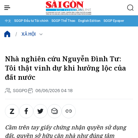
中文
SGGP Đầu tư Tài chính
SGGP Thể Thao
English Edition
SGGP Epaper
XÃ HỘI
Nhà nghiên cứu Nguyễn Đình Tư:
Tôi thật vinh dự khi hưởng lộc của
đất nước
SGGPO
06/06/2026 04:18
Cầm trên tay giấy chứng nhận quyền sử dụng
đất, quyền sở hữu căn nhà như đúng tâm