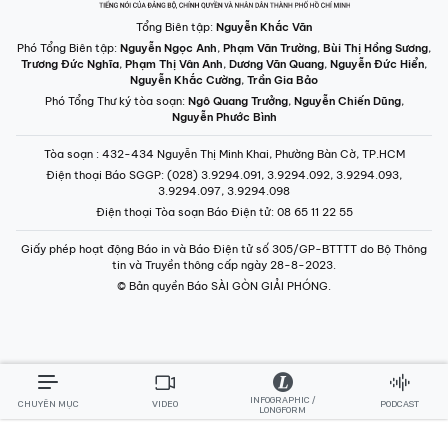
Tổng Biên tập:
Nguyễn Khắc Văn
Phó Tổng Biên tập:
Nguyễn Ngọc Anh
,
Phạm Văn Trường
,
Bùi Thị Hồng Sương
,
Trương Đức Nghĩa
,
Phạm Thị Vân Anh
,
Dương Văn Quang
,
Nguyễn Đức Hiển
,
Nguyễn Khắc Cường
,
Trần Gia Bảo
Phó Tổng Thư ký tòa soạn:
Ngô Quang Trưởng
,
Nguyễn Chiến Dũng
,
Nguyễn Phước Bình
Tòa soạn
: 432-434 Nguyễn Thị Minh Khai, Phường Bàn Cờ, TP.HCM
Điện thoại Báo SGGP
: (028) 3.9294.091, 3.9294.092, 3.9294.093,
3.9294.097, 3.9294.098
Điện thoại Tòa soạn Báo Điện tử
: 08 65 11 22 55
Giấy phép hoạt động Báo in và Báo Điện tử số 305/GP-BTTTT do Bộ Thông
tin và Truyền thông cấp ngày 28-8-2023.
© Bản quyền Báo SÀI GÒN GIẢI PHÓNG.
INFOGRAPHIC /
CHUYÊN MỤC
VIDEO
PODCAST
LONGFORM