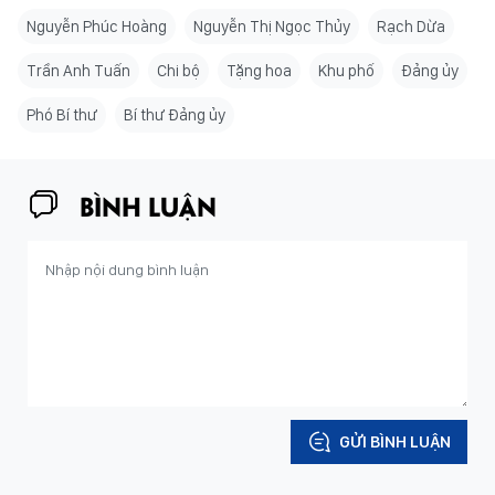
Nguyễn Phúc Hoàng
Nguyễn Thị Ngọc Thủy
Rạch Dừa
Trần Anh Tuấn
Chi bộ
Tặng hoa
Khu phố
Đảng ủy
Phó Bí thư
Bí thư Đảng ủy
BÌNH LUẬN
GỬI BÌNH LUẬN