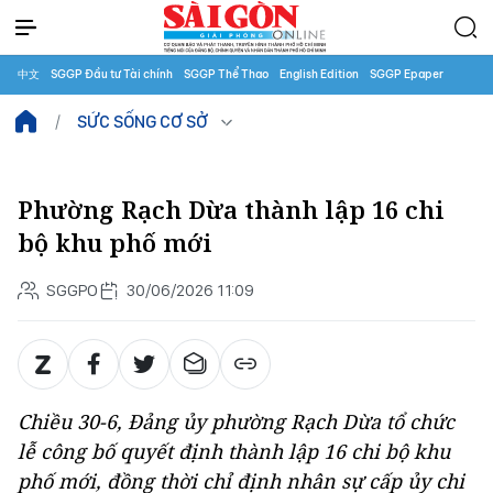
中文
SGGP Đầu tư Tài chính
SGGP Thể Thao
English Edition
SGGP Epaper
SỨC SỐNG CƠ SỞ
Phường Rạch Dừa thành lập 16 chi
bộ khu phố mới
SGGPO
30/06/2026 11:09
Chiều 30-6, Đảng ủy phường Rạch Dừa tổ chức
lễ công bố quyết định thành lập 16 chi bộ khu
phố mới, đồng thời chỉ định nhân sự cấp ủy chi