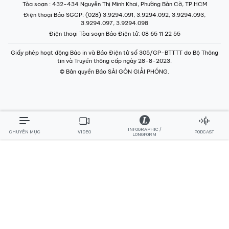
Tòa soạn
: 432-434 Nguyễn Thị Minh Khai, Phường Bàn Cờ, TP.HCM
Điện thoại Báo SGGP
: (028) 3.9294.091, 3.9294.092, 3.9294.093,
3.9294.097, 3.9294.098
Điện thoại Tòa soạn Báo Điện tử
: 08 65 11 22 55
Giấy phép hoạt động Báo in và Báo Điện tử số 305/GP-BTTTT do Bộ Thông
tin và Truyền thông cấp ngày 28-8-2023.
© Bản quyền Báo SÀI GÒN GIẢI PHÓNG.
INFOGRAPHIC /
CHUYÊN MỤC
VIDEO
PODCAST
LONGFORM