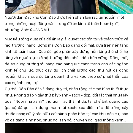
Người dân Đặc khu Côn Đảo thực hiện phân loại rác tại nguồn, một
trong những hoạt động nằm trong đề án kinh tế tuần hoàn tại địa
phương. Ảnh: QUANG VŨ
Mục tiêu tổng quát của đề án là giải quyết các tồn tại và thách thức về
môi trường, năng lượng mà Côn Đảo đang đối mặt, dựa trên nền tảng
kinh tế tuần hoàn. Qua đó, góp phần xây dựng nền tảng thể chế, hạ
tầng và nguồn lực xã hội hướng đến phát triển bền vững. Đồng thời,
đề án cũng hướng tới nâng cao năng lực cạnh tranh cho các ngành
kinh tế chủ lực, thúc đẩy du lịch chất lượng cao, thu hút đa dạng
nguồn khách, qua đó tăng doanh thu và kéo theo sự phát triển của
các ngành phụ trợ.
Cụ thể, Côn Đảo đã và đang duy trì, nhân rộng các mô hình thiết thực
như: Phong trào Ngày thứ bảy xanh - sạch - đẹp; đổi rác thải nhựa lấy
quà; “Ngôi nhà xanh” thu gom rác thải nhựa; tái chế bạt quảng cáo
(pano) đã qua sử dụng thành túi xách; xóa điểm rác để trồng cây
thuốc nam; xử lý rác hữu cơ thành phân bón tại các khu dân cư; bảo
vệ đa dạng sinh học; phục hồi san hô; chuyển đổi giao thông xanh…