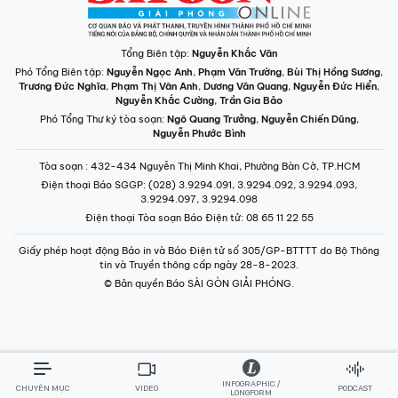
Tổng Biên tập:
Nguyễn Khắc Văn
Phó Tổng Biên tập:
Nguyễn Ngọc Anh
,
Phạm Văn Trường
,
Bùi Thị Hồng Sương
,
Trương Đức Nghĩa
,
Phạm Thị Vân Anh
,
Dương Văn Quang
,
Nguyễn Đức Hiển
,
Nguyễn Khắc Cường
,
Trần Gia Bảo
Phó Tổng Thư ký tòa soạn:
Ngô Quang Trưởng
,
Nguyễn Chiến Dũng
,
Nguyễn Phước Bình
Tòa soạn
: 432-434 Nguyễn Thị Minh Khai, Phường Bàn Cờ, TP.HCM
Điện thoại Báo SGGP
: (028) 3.9294.091, 3.9294.092, 3.9294.093,
3.9294.097, 3.9294.098
Điện thoại Tòa soạn Báo Điện tử
: 08 65 11 22 55
Giấy phép hoạt động Báo in và Báo Điện tử số 305/GP-BTTTT do Bộ Thông
tin và Truyền thông cấp ngày 28-8-2023.
© Bản quyền Báo SÀI GÒN GIẢI PHÓNG.
INFOGRAPHIC /
CHUYÊN MỤC
VIDEO
PODCAST
LONGFORM