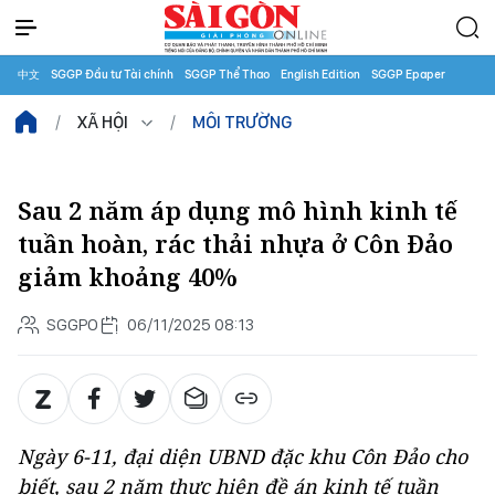
中文
SGGP Đầu tư Tài chính
SGGP Thể Thao
English Edition
SGGP Epaper
XÃ HỘI
MÔI TRƯỜNG
Sau 2 năm áp dụng mô hình kinh tế
tuần hoàn, rác thải nhựa ở Côn Đảo
giảm khoảng 40%
SGGPO
06/11/2025 08:13
Ngày 6-11, đại diện UBND đặc khu Côn Đảo cho
biết, sau 2 năm thực hiện đề án kinh tế tuần