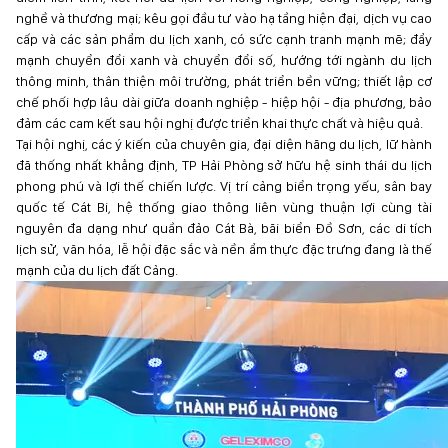
nghề và thương mại; kêu gọi đầu tư vào hạ tầng hiện đại, dịch vụ cao
cấp và các sản phẩm du lịch xanh, có sức cạnh tranh mạnh mẽ; đẩy
mạnh chuyển đổi xanh và chuyển đổi số, hướng tới ngành du lịch
thông minh, thân thiện môi trường, phát triển bền vững; thiết lập cơ
chế phối hợp lâu dài giữa doanh nghiệp - hiệp hội - địa phương, bảo
đảm các cam kết sau hội nghị được triển khai thực chất và hiệu quả.
Tại hội nghị, các ý kiến của chuyên gia, đại diện hãng du lịch, lữ hành
đã thống nhất khẳng định, TP Hải Phòng sở hữu hệ sinh thái du lịch
phong phú và lợi thế chiến lược. Vị trí cảng biển trọng yếu, sân bay
quốc tế Cát Bi, hệ thống giao thông liên vùng thuận lợi cùng tài
nguyên đa dạng như quần đảo Cát Bà, bãi biển Đồ Sơn, các di tích
lịch sử, văn hóa, lễ hội đặc sắc và nền ẩm thực đặc trưng đang là thế
mạnh của du lịch đất Cảng.