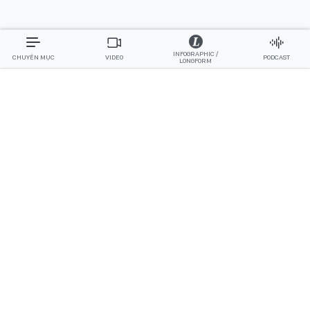
INFOGRAPHIC /
CHUYÊN MỤC
VIDEO
PODCAST
LONGFORM