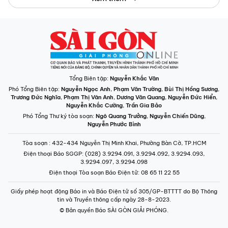
Tổng Biên tập:
Nguyễn Khắc Văn
Phó Tổng Biên tập:
Nguyễn Ngọc Anh
,
Phạm Văn Trường
,
Bùi Thị Hồng Sương
,
Trương Đức Nghĩa
,
Phạm Thị Vân Anh
,
Dương Văn Quang
,
Nguyễn Đức Hiển
,
Nguyễn Khắc Cường
,
Trần Gia Bảo
Phó Tổng Thư ký tòa soạn:
Ngô Quang Trưởng
,
Nguyễn Chiến Dũng
,
Nguyễn Phước Bình
Tòa soạn
: 432-434 Nguyễn Thị Minh Khai, Phường Bàn Cờ, TP.HCM
Điện thoại Báo SGGP
: (028) 3.9294.091, 3.9294.092, 3.9294.093,
3.9294.097, 3.9294.098
Điện thoại Tòa soạn Báo Điện tử
: 08 65 11 22 55
Giấy phép hoạt động Báo in và Báo Điện tử số 305/GP-BTTTT do Bộ Thông
tin và Truyền thông cấp ngày 28-8-2023.
© Bản quyền Báo SÀI GÒN GIẢI PHÓNG.