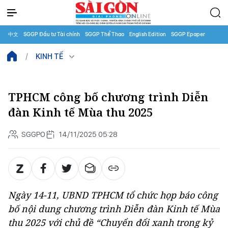
中文
SGGP Đầu tư Tài chính
SGGP Thể Thao
English Edition
SGGP Epaper
KINH TẾ
TPHCM công bố chương trình Diễn
đàn Kinh tế Mùa thu 2025
SGGPO
14/11/2025 05:28
Ngày 14-11, UBND TPHCM tổ chức họp báo công
bố nội dung chương trình Diễn đàn Kinh tế Mùa
thu 2025 với chủ đề “Chuyển đổi xanh trong kỷ