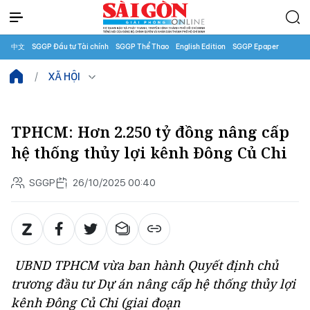
中文
SGGP Đầu tư Tài chính
SGGP Thể Thao
English Edition
SGGP Epaper
XÃ HỘI
TPHCM: Hơn 2.250 tỷ đồng nâng cấp
hệ thống thủy lợi kênh Đông Củ Chi
SGGP
26/10/2025 00:40
UBND TPHCM vừa ban hành Quyết định chủ
trương đầu tư Dự án nâng cấp hệ thống thủy lợi
kênh Đông Củ Chi (giai đoạn