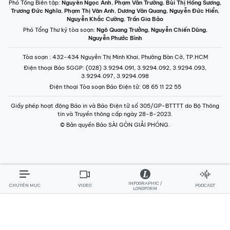
Phó Tổng Biên tập:
Nguyễn Ngọc Anh
,
Phạm Văn Trường
,
Bùi Thị Hồng Sương
,
Trương Đức Nghĩa
,
Phạm Thị Vân Anh
,
Dương Văn Quang
,
Nguyễn Đức Hiển
,
Nguyễn Khắc Cường
,
Trần Gia Bảo
Phó Tổng Thư ký tòa soạn:
Ngô Quang Trưởng
,
Nguyễn Chiến Dũng
,
Nguyễn Phước Bình
Tòa soạn
: 432-434 Nguyễn Thị Minh Khai, Phường Bàn Cờ, TP.HCM
Điện thoại Báo SGGP
: (028) 3.9294.091, 3.9294.092, 3.9294.093,
3.9294.097, 3.9294.098
Điện thoại Tòa soạn Báo Điện tử
: 08 65 11 22 55
Giấy phép hoạt động Báo in và Báo Điện tử số 305/GP-BTTTT do Bộ Thông
tin và Truyền thông cấp ngày 28-8-2023.
© Bản quyền Báo SÀI GÒN GIẢI PHÓNG.
INFOGRAPHIC /
CHUYÊN MỤC
VIDEO
PODCAST
LONGFORM