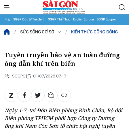
中文
SGGP Đầu tư Tài chính
SGGP Thể Thao
English Edition
SGGP Epaper
SỨC SỐNG CƠ SỞ
KIẾN THỨC CỘNG ĐỒNG
Tuyên truyền bảo vệ an toàn đường
ống dẫn khí trên biển
SGGPO
01/07/2026 07:17
Ngày 1-7, tại Đồn Biên phòng Bình Châu, Bộ đội
Biên phòng TPHCM phối hợp Công ty Đường
ống khí Nam Côn Sơn tổ chức hội nghị tuyên