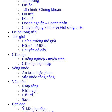
Thị trường
Địa ốc
Tài chính- Chứng khoán
Du lịch
Đầu tư
Doanh nghiệp - Doanh nhân
Chuyển động kinh tế & Đời sống 24H
Đa phương tiện
Thế giới
Chính trường thế giới
Hồ sơ - tư liệu
Chuyện đó đây
Giáo dục
Hướng nghiệp - tuyển sinh
Giáo dục hội nhập
Sống khỏe
An toàn thực phẩm
Sức khỏe cộng đồng
Văn hóa
Nhịp sống
Nhân vật
Giải trí
Sách
Bạn đọc
Ý kiến bạn đọc