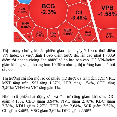
Thị trường chứng khoán phiên giao dịch ngày 7-10 có thời điểm
VN-Index đã vượt đỉnh 1.696 điểm trước đó, lên cao nhất 1.703,9
điểm rồi nhanh chóng “hạ nhiệt” vì áp lực bán cao. Dù VN-Index
giảm không sâu, khoảng hơn 10 điểm nhưng thị trường bao phủ bởi
sắc đỏ.
Thị trường chỉ còn một số cổ phiếu giữ được đà tăng tích cực: VPL,
MST tăng trần, SSI tăng 1,37%, LPB tăng 1,54%, CTD tăng
3,49%; VHM và VIC tăng gần 1%.
Nhóm cổ phiếu bất động sản và đầu tư công giảm khá sâu: DIG
giảm 4,13%, CEO giảm 3,94%, NVL giảm 2,78%, KBC giảm
2,78%, KDH giảm 2,27%, TCH giảm 2,64%, SCR giảm 3,52%,
CII giảm 3,46%, VSC giảm 3,62%, DPG giảm 2,56%...