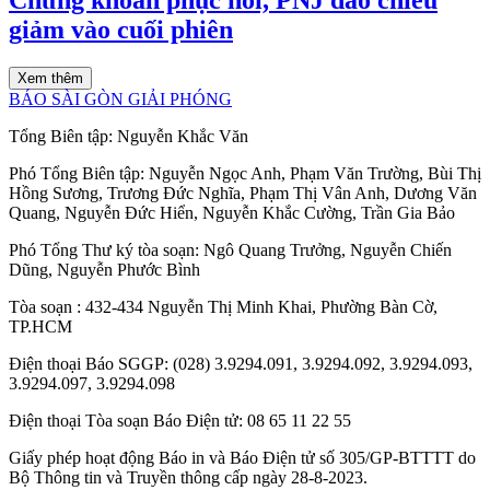
Chứng khoán phục hồi, PNJ đảo chiều
giảm vào cuối phiên
Xem thêm
BÁO SÀI GÒN GIẢI PHÓNG
Tổng Biên tập:
Nguyễn Khắc Văn
Phó Tổng Biên tập:
Nguyễn Ngọc Anh
,
Phạm Văn Trường
,
Bùi Thị
Hồng Sương
,
Trương Đức Nghĩa
,
Phạm Thị Vân Anh
,
Dương Văn
Quang
,
Nguyễn Đức Hiển
,
Nguyễn Khắc Cường
,
Trần Gia Bảo
Phó Tổng Thư ký tòa soạn:
Ngô Quang Trưởng
,
Nguyễn Chiến
Dũng
,
Nguyễn Phước Bình
Tòa soạn
: 432-434 Nguyễn Thị Minh Khai, Phường Bàn Cờ,
TP.HCM
Điện thoại Báo SGGP
: (028) 3.9294.091, 3.9294.092, 3.9294.093,
3.9294.097, 3.9294.098
Điện thoại Tòa soạn Báo Điện tử
: 08 65 11 22 55
Giấy phép hoạt động Báo in và Báo Điện tử số 305/GP-BTTTT do
Bộ Thông tin và Truyền thông cấp ngày 28-8-2023.