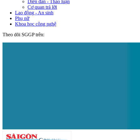
Diễn đàn - Thảo luận
Cơ quan trả lời
Lao động - An sinh
Phụ nữ
Khoa học công nghệ
Theo dõi SGGP trên: