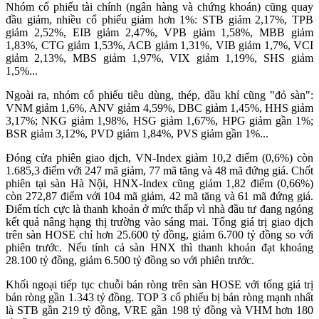
Nhóm cổ phiếu tài chính (ngân hàng và chứng khoán) cũng quay
đầu giảm, nhiều cổ phiếu giảm hơn 1%: STB giảm 2,17%, TPB
giảm 2,52%, EIB giảm 2,47%, VPB giảm 1,58%, MBB giảm
1,83%, CTG giảm 1,53%, ACB giảm 1,31%, VIB giảm 1,7%, VCI
giảm 2,13%, MBS giảm 1,97%, VIX giảm 1,19%, SHS giảm
1,5%...
Ngoài ra, nhóm cổ phiếu tiêu dùng, thép, dầu khí cũng "đỏ sàn":
VNM giảm 1,6%, ANV giảm 4,59%, DBC giảm 1,45%, HHS giảm
3,17%; NKG giảm 1,98%, HSG giảm 1,67%, HPG giảm gần 1%;
BSR giảm 3,12%, PVD giảm 1,84%, PVS giảm gần 1%...
Đóng cửa phiên giao dịch, VN-Index giảm 10,2 điểm (0,6%) còn
1.685,3 điểm với 247 mã giảm, 77 mã tăng và 48 mã đứng giá. Chốt
phiên tại sàn Hà Nội, HNX-Index cũng giảm 1,82 điểm (0,66%)
còn 272,87 điểm với 104 mã giảm, 42 mã tăng và 61 mã đứng giá.
Điểm tích cực là thanh khoản ở mức thấp vì nhà đầu tư đang ngóng
kết quả nâng hạng thị trường vào sáng mai. Tổng giá trị giao dịch
trên sàn HOSE chỉ hơn 25.600 tỷ đồng, giảm 6.700 tỷ đồng so với
phiên trước. Nếu tính cả sàn HNX thì thanh khoản đạt khoảng
28.100 tỷ đồng, giảm 6.500 tỷ đồng so với phiên trước.
Khối ngoại tiếp tục chuỗi bán ròng trên sàn HOSE với tổng giá trị
bán ròng gần 1.343 tỷ đồng. TOP 3 cổ phiếu bị bán ròng mạnh nhất
là STB gần 219 tỷ đồng, VRE gần 198 tỷ đồng và VHM hơn 180