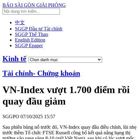
BÁO SÀI GÒN GIẢI PHÓNG
中文
SGGP Đầu tư Tài chính
SGGP Thể Thao
English Edition
SGGP Epaper
Kinh tế
Tài chính- Chứng khoán
VN-Index vượt 1.700 điểm rồi
quay đầu giảm
SGGPO
07/10/2025 15:57
Sau phiên bùng nổ trước đó, VN-Index quay đầu điều chỉnh, lùi nhẹ
trước thềm Tổ chức FTSE Russell công bố kết quả nâng hạng thị
trường vào rạng sáng 8-10 (giờ Việt Nam), sau khi có lúc vượt mốc