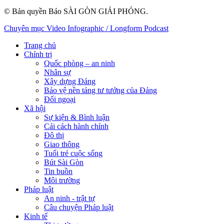
© Bản quyền Báo SÀI GÒN GIẢI PHÓNG.
Chuyên mục
Video
Infographic / Longform
Podcast
Trang chủ
Chính trị
Quốc phòng – an ninh
Nhân sự
Xây dựng Đảng
Bảo vệ nền tảng tư tưởng của Đảng
Đối ngoại
Xã hội
Sự kiện & Bình luận
Cải cách hành chính
Đô thị
Giao thông
Tuổi trẻ cuộc sống
Bút Sài Gòn
Tin buồn
Môi trường
Pháp luật
An ninh - trật tự
Câu chuyện Pháp luật
Kinh tế