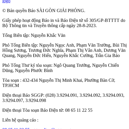
logo
© Bản quyền Báo SÀI GÒN GIẢI PHÓNG.
Giấy phép hoạt động Báo in và Báo Điện tử số 305/GP-BTTTT do
Bộ Thông tin và Truyền thông cấp ngày 28-8-2023.
Tổng Biên tập:
Nguyễn Khắc Văn
Phó Tổng Biên tập:
Nguyễn Ngọc Anh
,
Phạm Văn Trường
,
Bùi Thị
Hồng Sương
,
Trương Đức Nghĩa
,
Phạm Thị Vân Anh
,
Dương Văn
Quang
,
Nguyễn Đức Hiển
,
Nguyễn Khắc Cường
,
Trần Gia Bảo
Phó Tổng Thư ký tòa soạn:
Ngô Quang Trưởng
,
Nguyễn Chiến
Dũng
,
Nguyễn Phước Bình
Tòa soạn : 432-434 Nguyễn Thị Minh Khai, Phường Bàn Cờ,
TP.HCM
Điện thoại Báo SGGP: (028) 3.9294.091, 3.9294.092, 3.9294.093,
3.9294.097, 3.9294.098
Điện thoại Tòa soạn Báo Điện tử: 08 65 11 22 55
Liên hệ quảng cáo :