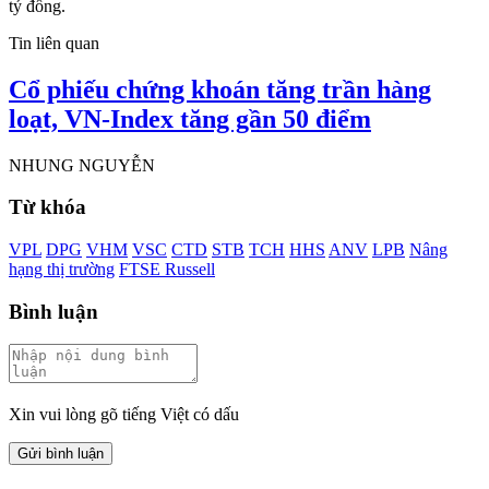
tỷ đồng.
Tin liên quan
Cổ phiếu chứng khoán tăng trần hàng
loạt, VN-Index tăng gần 50 điểm
NHUNG NGUYỄN
Từ khóa
VPL
DPG
VHM
VSC
CTD
STB
TCH
HHS
ANV
LPB
Nâng
hạng thị trường
FTSE Russell
Bình luận
Xin vui lòng gõ tiếng Việt có dấu
Gửi bình luận