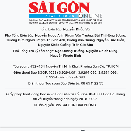
Tổng Biên tập:
Nguyễn Khắc Văn
Phó Tổng Biên tập:
Nguyễn Ngọc Anh
,
Phạm Văn Trường
,
Bùi Thị Hồng Sương
,
Trương Đức Nghĩa
,
Phạm Thị Vân Anh
,
Dương Văn Quang
,
Nguyễn Đức Hiển
,
Nguyễn Khắc Cường
,
Trần Gia Bảo
Phó Tổng Thư ký tòa soạn:
Ngô Quang Trưởng
,
Nguyễn Chiến Dũng
,
Nguyễn Phước Bình
Tòa soạn
: 432-434 Nguyễn Thị Minh Khai, Phường Bàn Cờ, TP.HCM
Điện thoại Báo SGGP
: (028) 3.9294.091, 3.9294.092, 3.9294.093,
3.9294.097, 3.9294.098
Điện thoại Tòa soạn Báo Điện tử
: 08 65 11 22 55
Giấy phép hoạt động Báo in và Báo Điện tử số 305/GP-BTTTT do Bộ Thông
tin và Truyền thông cấp ngày 28-8-2023.
© Bản quyền Báo SÀI GÒN GIẢI PHÓNG.