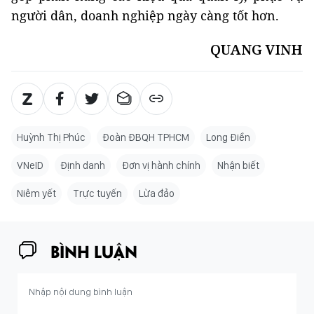
người dân, doanh nghiệp ngày càng tốt hơn.
QUANG VINH
Huỳnh Thị Phúc
Đoàn ĐBQH TPHCM
Long Điền
VNeID
Định danh
Đơn vị hành chính
Nhận biết
Niêm yết
Trực tuyến
Lừa đảo
BÌNH LUẬN