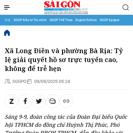
中文
SGGP Đầu tư Tài chính
SGGP Thể Thao
English Edition
SGGP Epaper
Xã Long Điền và phường Bà Rịa: Tỷ
lệ giải quyết hồ sơ trực tuyến cao,
không để trễ hẹn
SGGPO
09/09/2025 05:24
Sáng 9-9, đoàn công tác của Đoàn Đại biểu Quốc
hội TPHCM do đồng chí Huỳnh Thị Phúc, Phó
Trưởng Đoàn ĐBQH TPHCM, dẫn đầu khảo sát