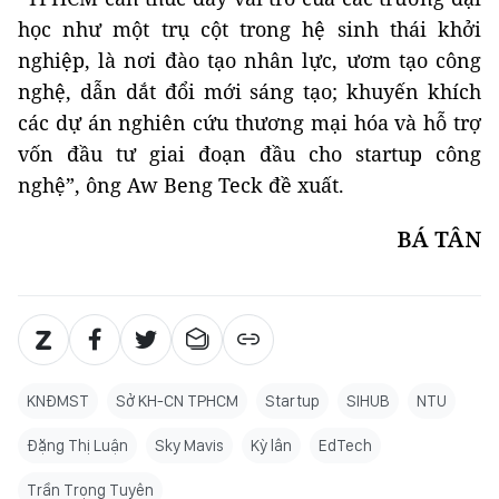
học như một trụ cột trong hệ sinh thái khởi
nghiệp, là nơi đào tạo nhân lực, ươm tạo công
nghệ, dẫn dắt đổi mới sáng tạo; khuyến khích
các dự án nghiên cứu thương mại hóa và hỗ trợ
vốn đầu tư giai đoạn đầu cho startup công
nghệ”, ông Aw Beng Teck đề xuất.
BÁ TÂN
KNĐMST
Sở KH-CN TPHCM
Startup
SIHUB
NTU
Đặng Thị Luận
Sky Mavis
Kỳ lân
EdTech
Trần Trọng Tuyên