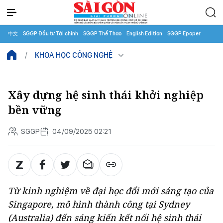
中文
SGGP Đầu tư Tài chính
SGGP Thể Thao
English Edition
SGGP Epaper
KHOA HỌC CÔNG NGHỆ
Xây dựng hệ sinh thái khởi nghiệp
bền vững
SGGP
04/09/2025 02:21
Từ kinh nghiệm về đại học đổi mới sáng tạo của
Singapore, mô hình thành công tại Sydney
(Australia) đến sáng kiến kết nối hệ sinh thái